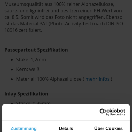
Museumsqualität aus 100% reiner Alphazellulose,
säure- und ligninfrei und besitzen einen PH-Wert von
ca. 8,5. Somit wird das Foto nicht angegriffen. Ebenso
ist das Material PAT (Photo-Activity-Test) nach DIN ISO
18916 zertifiziert.
Passepartout Spezifikation
Stäke: 1,2mm
Kern: weiß
Material: 100% Alphazellulose (
mehr Infos
)
Inlay Spezifikation
Stärke: 0,35mm
Farbe: weiß
Material: 100% Alphazellulose
Zustimmung
Details
Über Cookies