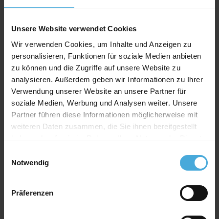
Rückwand Spezifikation
Stärke: 1,2mm
Unsere Website verwendet Cookies
Farbe: weiß
Wir verwenden Cookies, um Inhalte und Anzeigen zu
personalisieren, Funktionen für soziale Medien anbieten
Material: 100% Alphazellulose
zu können und die Zugriffe auf unsere Website zu
analysieren. Außerdem geben wir Informationen zu Ihrer
Verwendung unserer Website an unsere Partner für
Qualitativ hochwertiger Passepartoutkarton für
alle Fälle zu einem attraktiven Preis-Werte-
soziale Medien, Werbung und Analysen weiter. Unsere
Verhältnis
Partner führen diese Informationen möglicherweise mit
weiteren Daten zusammen, die Sie ihnen bereitgestellt
AlphaUVplus
- WhiteAlpha
haben oder die sie im Rahmen Ihrer Nutzung der Dienste
Die Serie „
WhiteAlpha
“ steht für einen hoch weißen
gesammelt haben.
Basiskarton aus 100% Alphazellulose.
Einwilligungsauswahl
Über 200 Oberflächenfarben stehen zur Auswahl und
Notwendig
erhalten durch den weißen Schrägschnitt eine klare
abgrenzende Optik.
Präferenzen
Farbkonzept
Das einzigartige Farbkonzept von
AlphaUVplus