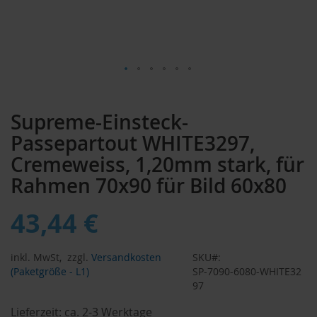
Zum
Anfang
Supreme-Einsteck-
der
Bildergalerie
Passepartout WHITE3297,
springen
Cremeweiss, 1,20mm stark, für
Rahmen 70x90 für Bild 60x80
43,44 €
inkl. MwSt,
zzgl.
Versandkosten
SKU
(Paketgröße - L1)
SP-7090-6080-WHITE32
97
Lieferzeit:
ca. 2-3 Werktage