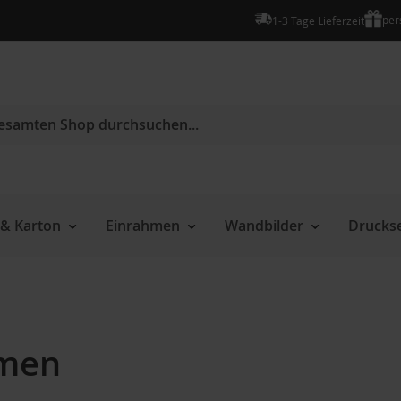
per
1-3 Tage Lieferzeit
e
& Karton
Einrahmen
Wandbilder
Druckse
hmen