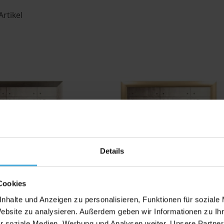
Artikel
Details
Cookies
nhalte und Anzeigen zu personalisieren, Funktionen für soziale
ilderrahmen Juna S-
Aluminium-Bilderrahmen Juna 
Website zu analysieren. Außerdem geben wir Informationen zu I
r metallic gebürstet
002 in gold matt gebürstet
r soziale Medien, Werbung und Analysen weiter. Unsere Partner