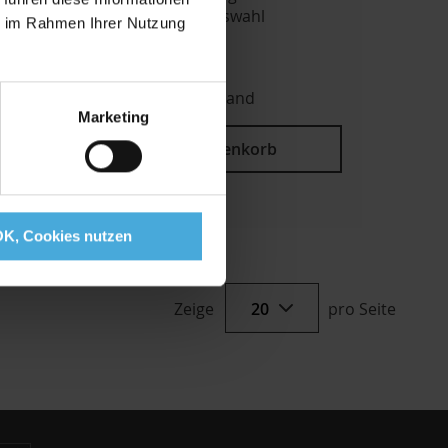
Modern, Format-Auswahl
ie im Rahmen Ihrer Nutzung
Ab
10,39 €
inkl. MwSt,
zzgl. Versand
Marketing
In den Warenkorb
ZUR
WUNSCHLISTE
OK, Cookies nutzen
HINZUFÜGEN
Zeige
pro Seite