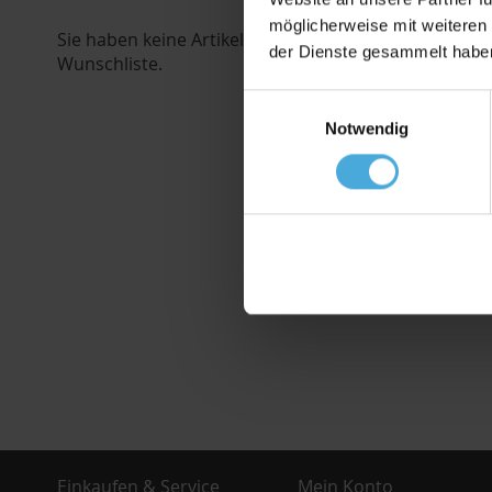
Modern, Fo
möglicherweise mit weiteren
Sie haben keine Artikel auf Ihrer
der Dienste gesammelt habe
Wunschliste.
Ab
10,39 €
Einwilligungsauswahl
inkl. MwSt,
z
Notwendig
In 
ZUR
WUNSCHL
HINZUF
Einkaufen & Service
Mein Konto