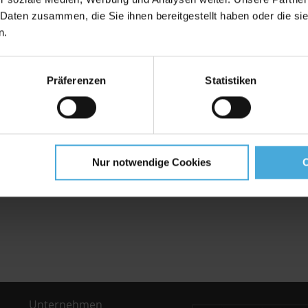
rmat-Auswahl
Modern, Format-Auswahl
 Daten zusammen, die Sie ihnen bereitgestellt haben oder die s
n.
Ab
10,39 €
zgl. Versand
inkl. MwSt,
zzgl. Versand
Präferenzen
Statistiken
den Warenkorb
In den Warenkorb
ZUR
ISTE
WUNSCHLISTE
Nur notwendige Cookies
ÜGEN
HINZUFÜGEN
Unternehmen