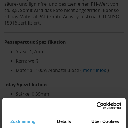
säure- und ligninfrei und besitzen einen PH-Wert von
ca. 8,5. Somit wird das Foto nicht angegriffen. Ebenso
ist das Material PAT (Photo-Activity-Test) nach DIN ISO
18916 zertifiziert.
Passepartout Spezifikation
Stäke: 1,2mm
Kern: weiß
Material: 100% Alphazellulose (
mehr Infos
)
Inlay Spezifikation
Stärke: 0,35mm
Farbe: weiß
Material: 100% Alphazellulose
Zustimmung
Details
Über Cookies
Rückwand Spezifikation