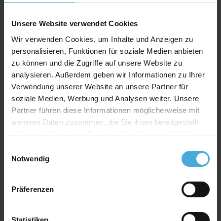
Stärke: 1,2mm
Unsere Website verwendet Cookies
Farbe: weiß
Wir verwenden Cookies, um Inhalte und Anzeigen zu
Material: 100% Alphazellulose
personalisieren, Funktionen für soziale Medien anbieten
zu können und die Zugriffe auf unsere Website zu
analysieren. Außerdem geben wir Informationen zu Ihrer
Qualitativ hochwertiger Passepartoutkarton für
Verwendung unserer Website an unsere Partner für
alle Fälle zu einem attraktiven Preis-Werte-
soziale Medien, Werbung und Analysen weiter. Unsere
Verhältnis
Partner führen diese Informationen möglicherweise mit
AlphaUVplus
- WhiteAlpha
weiteren Daten zusammen, die Sie ihnen bereitgestellt
Die Serie „
WhiteAlpha
“ steht für einen hoch weißen
haben oder die sie im Rahmen Ihrer Nutzung der Dienste
Basiskarton aus 100% Alphazellulose.
gesammelt haben.
Einwilligungsauswahl
Über 200 Oberflächenfarben stehen zur Auswahl und
Notwendig
erhalten durch den weißen Schrägschnitt eine klare
abgrenzende Optik.
Präferenzen
Farbkonzept
Das einzigartige Farbkonzept von
AlphaUVplus
ermöglicht eine farblich harmonische Abstimmung der
Statistiken