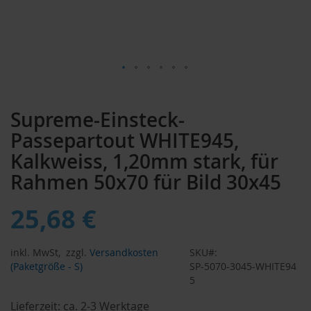
Zum
Anfang
Supreme-Einsteck-
der
Bildergalerie
Passepartout WHITE945,
springen
Kalkweiss, 1,20mm stark, für
Rahmen 50x70 für Bild 30x45
25,68 €
inkl. MwSt,
zzgl.
Versandkosten
SKU
(Paketgröße - S)
SP-5070-3045-WHITE94
5
Lieferzeit:
ca. 2-3 Werktage