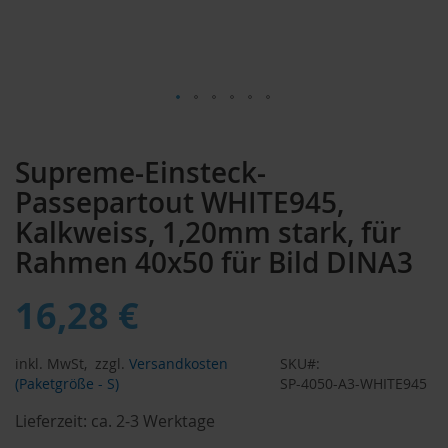
Zum
Anfang
Supreme-Einsteck-
der
Bildergalerie
Passepartout WHITE945,
springen
Kalkweiss, 1,20mm stark, für
Rahmen 40x50 für Bild DINA3
16,28 €
inkl. MwSt,
zzgl.
Versandkosten
SKU
(Paketgröße - S)
SP-4050-A3-WHITE945
Lieferzeit:
ca. 2-3 Werktage