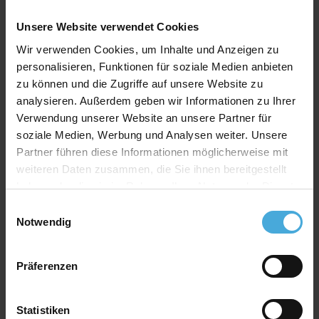
Stärke: 1,2mm
Unsere Website verwendet Cookies
Farbe: weiß
Wir verwenden Cookies, um Inhalte und Anzeigen zu
Material: 100% Alphazellulose
personalisieren, Funktionen für soziale Medien anbieten
zu können und die Zugriffe auf unsere Website zu
analysieren. Außerdem geben wir Informationen zu Ihrer
Qualitativ hochwertiger Passepartoutkarton für
Verwendung unserer Website an unsere Partner für
alle Fälle zu einem attraktiven Preis-Werte-
Verhältnis
soziale Medien, Werbung und Analysen weiter. Unsere
Partner führen diese Informationen möglicherweise mit
AlphaUVplus
- WhiteAlpha
weiteren Daten zusammen, die Sie ihnen bereitgestellt
Die Serie „
WhiteAlpha
“ steht für einen hoch weißen
haben oder die sie im Rahmen Ihrer Nutzung der Dienste
Basiskarton aus 100% Alphazellulose.
gesammelt haben.
Über 200 Oberflächenfarben stehen zur Auswahl und
Einwilligungsauswahl
erhalten durch den weißen Schrägschnitt eine klare
Notwendig
abgrenzende Optik.
Farbkonzept
Präferenzen
Das einzigartige Farbkonzept von
AlphaUVplus
ermöglicht eine farblich harmonische Abstimmung der
Passepartouts zu den Hauptfarben im Bild.
Statistiken