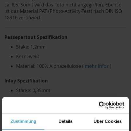
ca. 8,5. Somit wird das Foto nicht angegriffen. Ebenso
ist das Material PAT (Photo-Activity-Test) nach DIN ISO
18916 zertifiziert.
Passepartout Spezifikation
Stäke: 1,2mm
Kern: weiß
Material: 100% Alphazellulose (
mehr Infos
)
Inlay Spezifikation
Stärke: 0,35mm
Farbe: weiß
Material: 100% Alphazellulose
Zustimmung
Details
Über Cookies
Rückwand Spezifikation