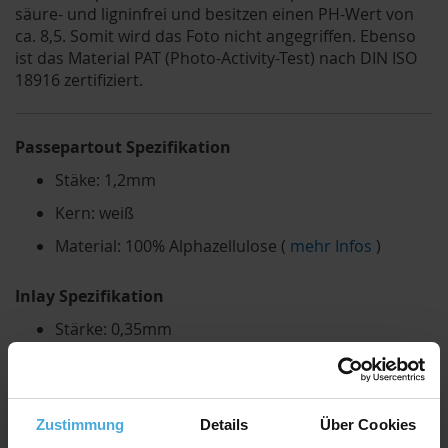
säure- und ligninfrei und besitzen einen PH-Wert von
ca. 8,5. Somit wird das Foto nicht angegriffen. Ebenso
ist das Material PAT (Photo-Activity-Test) nach DIN ISO
18916 zertifiziert.
Passepartout Spezifikation
Stäke: 1,2mm
Kern: weiß
Material: 100% Alphazellulose (
mehr Infos
)
Inlay Spezifikation
Stärke: 0,35mm
Farbe: weiß
Material: 100% Alphazellulose
Zustimmung
Details
Über Cookies
Rückwand Spezifikation