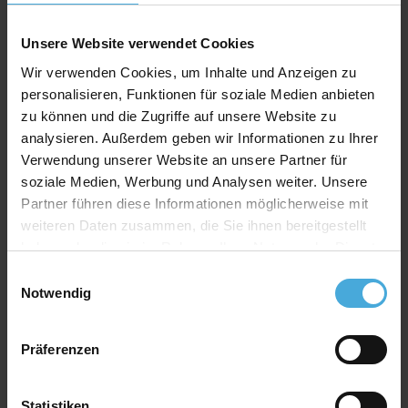
Stärke: 1,2mm
Unsere Website verwendet Cookies
Farbe: weiß
Wir verwenden Cookies, um Inhalte und Anzeigen zu
Material: 100% Alphazellulose
personalisieren, Funktionen für soziale Medien anbieten
zu können und die Zugriffe auf unsere Website zu
analysieren. Außerdem geben wir Informationen zu Ihrer
Qualitativ hochwertiger Passepartoutkarton für
Verwendung unserer Website an unsere Partner für
alle Fälle zu einem attraktiven Preis-Werte-
soziale Medien, Werbung und Analysen weiter. Unsere
Verhältnis
Partner führen diese Informationen möglicherweise mit
AlphaUVplus
- WhiteAlpha
weiteren Daten zusammen, die Sie ihnen bereitgestellt
Die Serie „
WhiteAlpha
“ steht für einen hoch weißen
haben oder die sie im Rahmen Ihrer Nutzung der Dienste
Basiskarton aus 100% Alphazellulose.
gesammelt haben.
Einwilligungsauswahl
Über 200 Oberflächenfarben stehen zur Auswahl und
Notwendig
erhalten durch den weißen Schrägschnitt eine klare
abgrenzende Optik.
Präferenzen
Farbkonzept
Das einzigartige Farbkonzept von
AlphaUVplus
ermöglicht eine farblich harmonische Abstimmung der
Statistiken