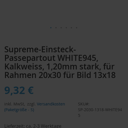
Zum
Anfang
Supreme-Einsteck-
der
Bildergalerie
Passepartout WHITE945,
springen
Kalkweiss, 1,20mm stark, für
Rahmen 20x30 für Bild 13x18
9,32 €
inkl. MwSt,
zzgl.
Versandkosten
SKU
(Paketgröße - S)
SP-2030-1318-WHITE94
5
Lieferzeit:
ca. 2-3 Werktage