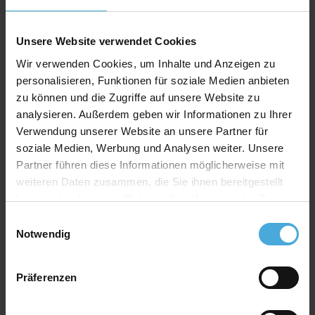
Rückwand Spezifikation
Stärke: 1,2mm
Unsere Website verwendet Cookies
Farbe: weiß
Wir verwenden Cookies, um Inhalte und Anzeigen zu
personalisieren, Funktionen für soziale Medien anbieten
Material: 100% Alphazellulose
zu können und die Zugriffe auf unsere Website zu
analysieren. Außerdem geben wir Informationen zu Ihrer
Verwendung unserer Website an unsere Partner für
Qualitativ hochwertiger Passepartoutkarton für
alle Fälle zu einem attraktiven Preis-Werte-
soziale Medien, Werbung und Analysen weiter. Unsere
Verhältnis
Partner führen diese Informationen möglicherweise mit
weiteren Daten zusammen, die Sie ihnen bereitgestellt
AlphaUVplus
- WhiteAlpha
haben oder die sie im Rahmen Ihrer Nutzung der Dienste
Die Serie „
WhiteAlpha
“ steht für einen hoch weißen
gesammelt haben.
Basiskarton aus 100% Alphazellulose.
Einwilligungsauswahl
Über 200 Oberflächenfarben stehen zur Auswahl und
Notwendig
erhalten durch den weißen Schrägschnitt eine klare
abgrenzende Optik.
Präferenzen
Farbkonzept
Das einzigartige Farbkonzept von
AlphaUVplus