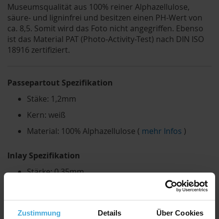
Museumsqualität aus 100% reiner Alphazellulose,
säure- und ligninfrei und besitzen einen PH-Wert von
ca. 8,5. Somit wird das Foto nicht angegriffen. Ebenso
ist das Material PAT (Photo-Activity-Test) nach DIN ISO
18916 zertifiziert.
Passepartout Spezifikation
Stäke: 1,2mm
Kern: weiß
Material: 100% Alphazellulose (
mehr Infos
)
Inlay Spezifikation
Stärke: 0,35mm
Farbe: weiß
Material: 100% Alphazellulose
Zustimmung
Details
Über Cookies