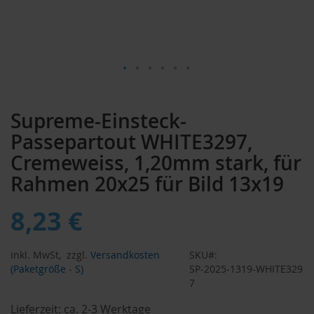
Zum
Anfang
Supreme-Einsteck-
der
Bildergalerie
Passepartout WHITE3297,
springen
Cremeweiss, 1,20mm stark, für
Rahmen 20x25 für Bild 13x19
8,23 €
inkl. MwSt,
zzgl.
Versandkosten
SKU
(Paketgröße - S)
SP-2025-1319-WHITE329
7
Lieferzeit:
ca. 2-3 Werktage