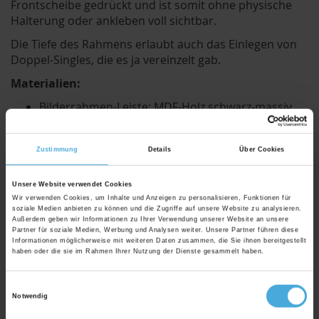
Frontscheibe gedrückt und ist somit ohne physische
Halterung oder ankleben voll sichtbar.
Die Tiefe des Rahmens erlaubt auch das Einlegen von
Doppel-Singles, die es ja vereinzelt gab.
Materialien:
Bilderrahmen-Leiste: MDF-Holz schwarz-massiv
mit verschiedenen Dekoren. MDF-Holz ist ein
reines Holzfasermaterial, welches eine
Zustimmung
Details
Über Cookies
hervorragende Ökobilanz aufweist und sehr
wertig ist.
Unsere Website verwendet Cookies
Rahmen-Bauart: Wechselrahmen mit montierten
Wir verwenden Cookies, um Inhalte und Anzeigen zu personalisieren, Funktionen für
Wechselklammern und einer speziellen Rückwand
soziale Medien anbieten zu können und die Zugriffe auf unsere Website zu analysieren.
Außerdem geben wir Informationen zu Ihrer Verwendung unserer Website an unsere
für die gefahrlose Halterung von Single-
Partner für soziale Medien, Werbung und Analysen weiter. Unsere Partner führen diese
Plattencover von 18x18cm bis 20x20cm
Informationen möglicherweise mit weiteren Daten zusammen, die Sie ihnen bereitgestellt
haben oder die sie im Rahmen Ihrer Nutzung der Dienste gesammelt haben.
Rückwand: Hartfaser Rückwand - 2,50 mm stark –
mit zusätzlicher schwarzer Rückwand und
Einwilligungsauswahl
Silikonhaltepunkten.
Notwendig
Aufhänger: Vormontierte Stahlaufhänger für