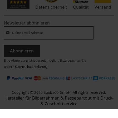
Qualität
Datensicherheit
Versand
Newsletter abonnieren
Abonnieren
Eine Abmeldung ist jederzeit möglich. Bitte beachten Sie
unsere
Datenschutzerklärung
.
Copyright © 2025 Soobsoo GmbH. All rights reserved.
Hersteller für Bilderrahmen & Passepartout mit Druck-
& Zuschnittservice