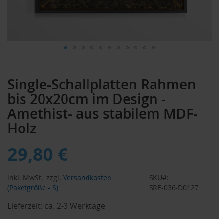
Zum
Anfang
Single-Schallplatten Rahmen
der
Bildergalerie
bis 20x20cm im Design -
springen
Amethist- aus stabilem MDF-
Holz
29,80 €
inkl. MwSt,
zzgl.
Versandkosten
SKU
(Paketgröße - S)
SRE-036-D0127
Lieferzeit:
ca. 2-3 Werktage