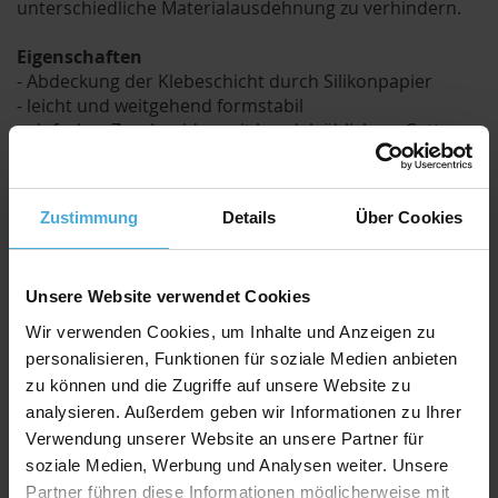
unterschiedliche Materialausdehnung zu verhindern.
Eigenschaften
- Abdeckung der Klebeschicht durch Silikonpapier
- leicht und weitgehend formstabil
- einfaches Zuschneiden mit handelsüblichem Cutter-
Messer
Eignung
Zustimmung
Details
Über Cookies
- Drucke, Poster und Fotos
- Displays und Präsentationen
Unsere Website verwendet Cookies
Verarbeitung
Lagern Sie Kunstdrucke und selbstklebende
Wir verwenden Cookies, um Inhalte und Anzeigen zu
Leichtschaumplatten unter gleichen klimatischen
personalisieren, Funktionen für soziale Medien anbieten
Bedingungen. Unterschiedliche Feuchtigkeit kann zu
zu können und die Zugriffe auf unsere Website zu
Blasen- und Faltenbildung führen. Die Rückseite des
analysieren. Außerdem geben wir Informationen zu Ihrer
Aufziehobjekts muss trocken und sauber sein.
Verwendung unserer Website an unsere Partner für
Aufgrund der veränderbaren Planlage durch
soziale Medien, Werbung und Analysen weiter. Unsere
Klimaschwankungen bei Karton, empfehlen wir für
Partner führen diese Informationen möglicherweise mit
freihängende Präsentationen das Kaschieren auf