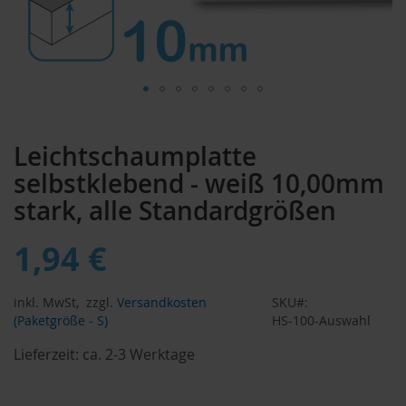
Zum
Anfang
Leichtschaumplatte
der
Bildergalerie
selbstklebend - weiß 10,00mm
springen
stark, alle Standardgrößen
1,94 €
inkl. MwSt,
zzgl.
Versandkosten
SKU
(Paketgröße - S)
HS-100-Auswahl
Lieferzeit:
ca. 2-3 Werktage