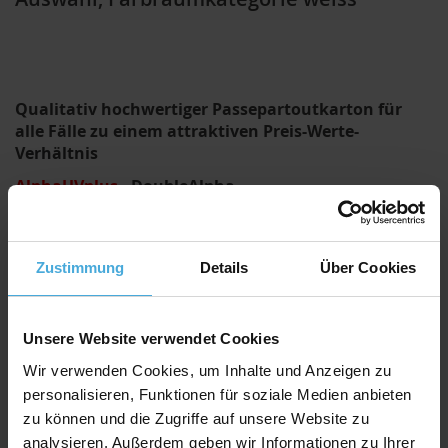
Qualitativ hochwertiger Passepartoutkarton für
alle Fälle zu einem attraktiven Preis-Werte-
Verhältnis
AlphaUVplus
- DoubleAlpha
Die Serie „
DoubleAlpha
“ steht für starken
Passepartoutkarton mit einer Dicke ab 2,0 mm.
Der Schrägschnitt kommt wesentlich mehr zur Geltung
Zustimmung
Details
Über Cookies
als bei der Standardstärke
1,4 mm. Sehr effektvoll bei Kleinformaten, da die
optische Tiefenwirkung verstärkt wird.
Aber auch häufiger Einsatz bei größeren Formaten mit
Unsere Website verwendet Cookies
weitem Betrachtungsabstand, da
Wir verwenden Cookies, um Inhalte und Anzeigen zu
der schmalere Schrägschnitt von 1,4 mm Karton kaum
personalisieren, Funktionen für soziale Medien anbieten
wahrgenommen wird.
zu können und die Zugriffe auf unsere Website zu
Umwelt
analysieren. Außerdem geben wir Informationen zu Ihrer