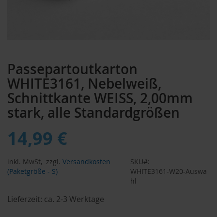
Zum
Anfang
Passepartoutkarton
der
Bildergalerie
WHITE3161, Nebelweiß,
springen
Schnittkante WEISS, 2,00mm
stark, alle Standardgrößen
14,99 €
inkl. MwSt,
zzgl.
Versandkosten
SKU
(Paketgröße - S)
WHITE3161-W20-Auswa
hl
Lieferzeit:
ca. 2-3 Werktage