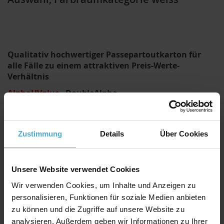
Qualitativ hochwertiger Passepartoutkarton für
alle Fälle zu einem attraktiven Preis-Werte-
Verhältnis
AlphaUVplus
- DoubleAlpha
Die Serie „
DoubleAlpha
“ steht für starken
Passepartoutkarton mit einer Dicke ab 2,0 mm.
Der Schrägschnitt kommt wesentlich mehr zur Geltung
Zustimmung
Details
Über Cookies
als bei der Standardstärke
1,4 mm. Sehr effektvoll bei Kleinformaten, da die
optische Tiefenwirkung verstärkt wird.
Aber auch häufiger Einsatz bei größeren Formaten mit
Unsere Website verwendet Cookies
weitem Betrachtungsabstand, da
Wir verwenden Cookies, um Inhalte und Anzeigen zu
der schmalere Schrägschnitt von 1,4 mm Karton kaum
personalisieren, Funktionen für soziale Medien anbieten
wahrgenommen wird.
zu können und die Zugriffe auf unsere Website zu
Umwelt
analysieren. Außerdem geben wir Informationen zu Ihrer