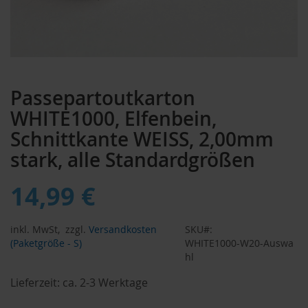
Zum
Anfang
Passepartoutkarton
der
Bildergalerie
WHITE1000, Elfenbein,
springen
Schnittkante WEISS, 2,00mm
stark, alle Standardgrößen
14,99 €
inkl. MwSt,
zzgl.
Versandkosten
SKU
(Paketgröße - S)
WHITE1000-W20-Auswa
hl
Lieferzeit:
ca. 2-3 Werktage