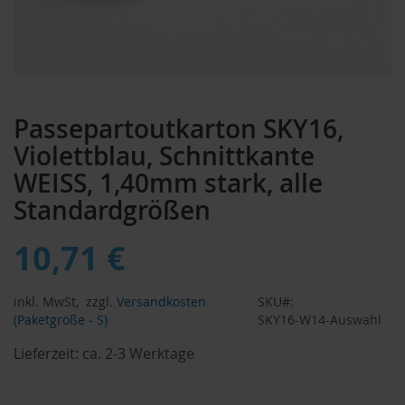
Zum
Anfang
Passepartoutkarton SKY16,
der
Bildergalerie
Violettblau, Schnittkante
springen
WEISS, 1,40mm stark, alle
Standardgrößen
10,71 €
inkl. MwSt,
zzgl.
Versandkosten
SKU
(Paketgröße - S)
SKY16-W14-Auswahl
Lieferzeit:
ca. 2-3 Werktage