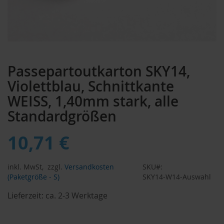
Zum
Anfang
Passepartoutkarton SKY14,
der
Bildergalerie
Violettblau, Schnittkante
springen
WEISS, 1,40mm stark, alle
Standardgrößen
10,71 €
inkl. MwSt,
zzgl.
Versandkosten
SKU
(Paketgröße - S)
SKY14-W14-Auswahl
Lieferzeit:
ca. 2-3 Werktage