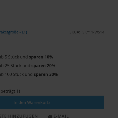
aketgröße - L1)
SKU
SKY11-WS14
ab 5 Stück und
sparen
10
%
ab 25 Stück und
sparen
20
%
ab 100 Stück und
sparen
30
%
 beträgt
1
)
In den Warenkorb
STE HINZUFÜGEN
E-MAIL