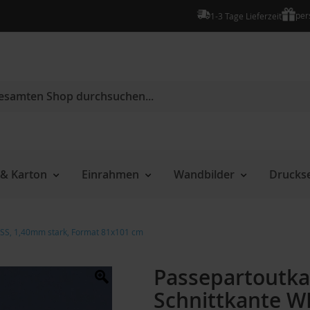
per
1-3 Tage Lieferzeit
e
& Karton
Einrahmen
Wandbilder
Druckse
EISS, 1,40mm stark, Format 81x101 cm
Passepartoutkar
Schnittkante W