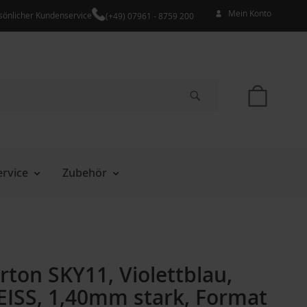
Mein Konto
sönlicher Kundenservice
(+49) 07961 - 8759 200
Mein W
Suche
rvice
Zubehör
ton SKY11, Violettblau,
EISS, 1,40mm stark, Format