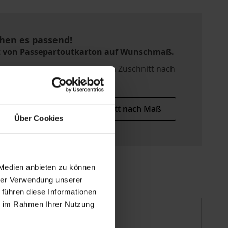
hen es passend!
t von Passepartoutkarton auf Wunschmaß.
chnitt-Konfigurator bietet den Zuschnitt nach
öße.
Zuschnitt nach Maß
Über Cookies
 Medien anbieten zu können
hrer Verwendung unserer
 führen diese Informationen
ie im Rahmen Ihrer Nutzung