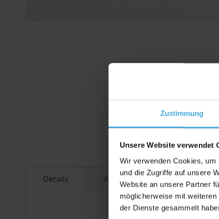
Zum
Anfang
der
Bildergalerie
springen
Zustimmung
Unsere Website verwendet 
Wir verwenden Cookies, um I
und die Zugriffe auf unsere 
Details
Weitere Informationen
Website an unsere Partner fü
möglicherweise mit weiteren
der Dienste gesammelt habe