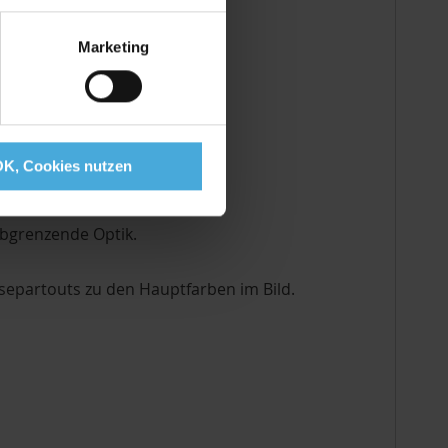
ante ist weiss.
Marketing
is
OK, Cookies nutzen
abgrenzende Optik.
epartouts zu den Hauptfarben im Bild.