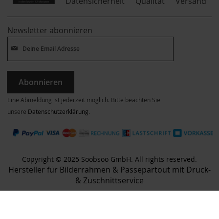
Qualität
Datensicherheit
Versand
Newsletter abonnieren
Abonnieren
Eine Abmeldung ist jederzeit möglich. Bitte beachten Sie
unsere
Datenschutzerklärung
.
Copyright © 2025 Soobsoo GmbH. All rights reserved.
Hersteller für Bilderrahmen & Passepartout mit Druck-
& Zuschnittservice