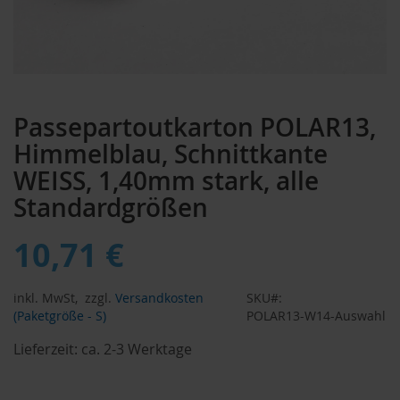
Zum
Anfang
Passepartoutkarton POLAR13,
der
Bildergalerie
Himmelblau, Schnittkante
springen
WEISS, 1,40mm stark, alle
Standardgrößen
10,71 €
inkl. MwSt,
zzgl.
Versandkosten
SKU
(Paketgröße - S)
POLAR13-W14-Auswahl
Lieferzeit:
ca. 2-3 Werktage