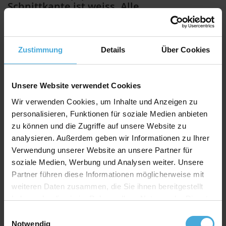
Mattschwarz, 2,0mm stark. Die
Schnittkante ist weiss. Alle
Standardgrößen zur Auswahl,
Farbraumkategorie schwarz
Zustimmung
Details
Über Cookies
Unsere Website verwendet Cookies
Ein Basis-Passepartoutkarton für die professionelle
Wir verwenden Cookies, um Inhalte und Anzeigen zu
Einrahmung
personalisieren, Funktionen für soziale Medien anbieten
Hochwertiger Passepartoutkarton zum günstigen
zu können und die Zugriffe auf unsere Website zu
Preis. Universell einsetzbar auch als Bastel- und
analysieren. Außerdem geben wir Informationen zu Ihrer
Präsentationskarton.
Verwendung unserer Website an unsere Partner für
Qualitätslevel:
Museumsqualität
soziale Medien, Werbung und Analysen weiter. Unsere
Farbechtheit:
Hohe UV-Beständigkeit der Farben
Partner führen diese Informationen möglicherweise mit
Material:
Alphazellulose /reiner Zellstoff
weiteren Daten zusammen, die Sie ihnen bereitgestellt
Eigenschaften:
Säure- und ligninfrei, pH-Wert ca. 8,0
haben oder die sie im Rahmen Ihrer Nutzung der Dienste
Eignung:
Für die Einrahmung von Postern, Fotos,
gesammelt haben.
Kunstdrucke bis hin zu wertvollsten Originalen aber
Einwilligungsauswahl
auch als Präsentationskarton und Bastelkarton
Notwendig