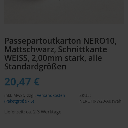
Zum
Anfang
Passepartoutkarton NERO10,
der
Bildergalerie
Mattschwarz, Schnittkante
springen
WEISS, 2,00mm stark, alle
Standardgrößen
20,47 €
inkl. MwSt,
zzgl.
Versandkosten
SKU
(Paketgröße - S)
NERO10-W20-Auswahl
Lieferzeit:
ca. 2-3 Werktage