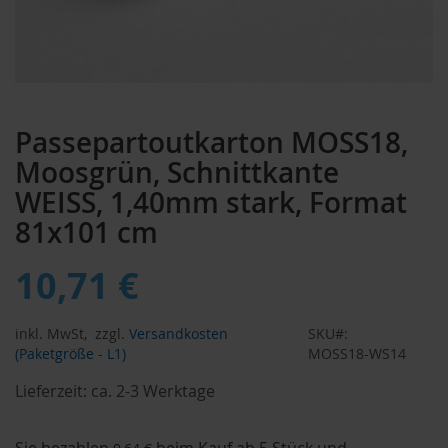
Zum
Anfang
Passepartoutkarton MOSS18,
der
Bildergalerie
Moosgrün, Schnittkante
springen
WEISS, 1,40mm stark, Format
81x101 cm
10,71 €
inkl. MwSt,
zzgl.
Versandkosten
SKU
(Paketgröße - L1)
MOSS18-WS14
Lieferzeit:
ca. 2-3 Werktage