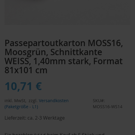
Zum
Anfang
Passepartoutkarton MOSS16,
der
Bildergalerie
Moosgrün, Schnittkante
springen
WEISS, 1,40mm stark, Format
81x101 cm
10,71 €
inkl. MwSt,
zzgl.
Versandkosten
SKU
(Paketgröße - L1)
MOSS16-WS14
Lieferzeit:
ca. 2-3 Werktage