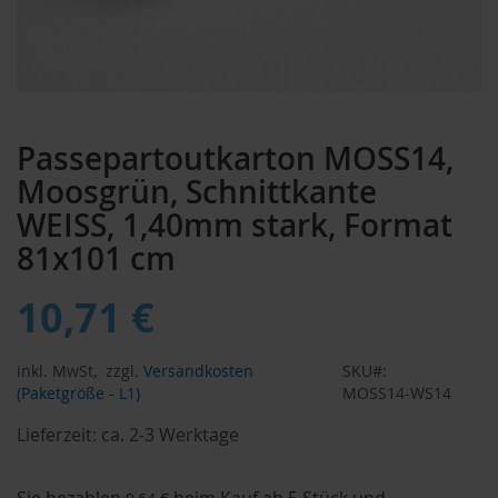
Zum
Anfang
Passepartoutkarton MOSS14,
der
Bildergalerie
Moosgrün, Schnittkante
springen
WEISS, 1,40mm stark, Format
81x101 cm
10,71 €
inkl. MwSt,
zzgl.
Versandkosten
SKU
(Paketgröße - L1)
MOSS14-WS14
Lieferzeit:
ca. 2-3 Werktage