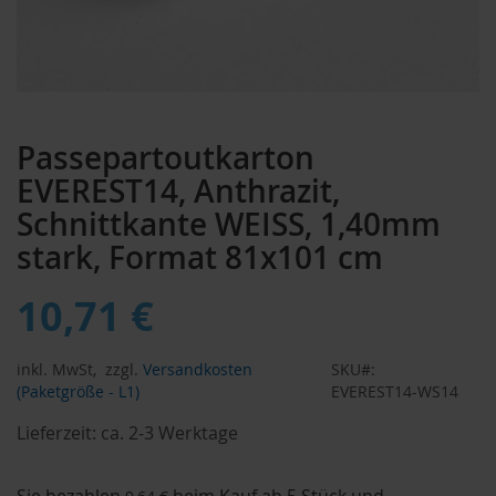
Zum
Anfang
Passepartoutkarton
der
Bildergalerie
EVEREST14, Anthrazit,
springen
Schnittkante WEISS, 1,40mm
stark, Format 81x101 cm
10,71 €
inkl. MwSt,
zzgl.
Versandkosten
SKU
(Paketgröße - L1)
EVEREST14-WS14
Lieferzeit:
ca. 2-3 Werktage