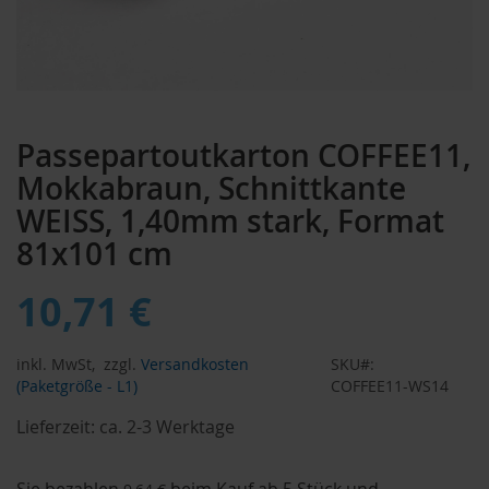
Zum
Anfang
Passepartoutkarton COFFEE11,
der
Bildergalerie
Mokkabraun, Schnittkante
springen
WEISS, 1,40mm stark, Format
81x101 cm
10,71 €
inkl. MwSt,
zzgl.
Versandkosten
SKU
(Paketgröße - L1)
COFFEE11-WS14
Lieferzeit:
ca. 2-3 Werktage