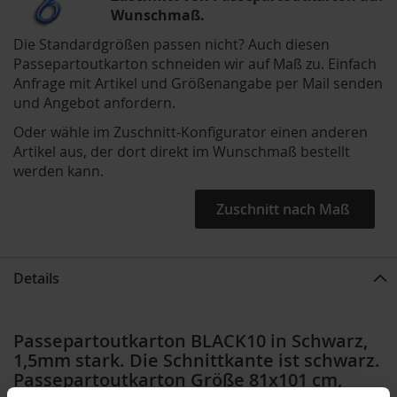
Wunschmaß.
Die Standardgrößen passen nicht? Auch diesen
Passepartoutkarton schneiden wir auf Maß zu. Einfach
Anfrage mit Artikel und Größenangabe per Mail senden
und Angebot anfordern.
Oder wähle im Zuschnitt-Konfigurator einen anderen
Artikel aus, der dort direkt im Wunschmaß bestellt
werden kann.
Zuschnitt nach Maß
Details
Passepartoutkarton BLACK10 in Schwarz,
1,5mm stark. Die Schnittkante ist schwarz.
Passepartoutkarton Größe 81x101 cm,