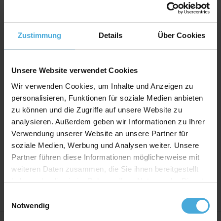
Farbraumkategorie schwarz
Zustimmung
Details
Über Cookies
Ein Basis-Passepartoutkarton für die professionelle
Einrahmung
Unsere Website verwendet Cookies
Hochwertiger Passepartoutkarton zum günstigen
Wir verwenden Cookies, um Inhalte und Anzeigen zu
Preis. Universell einsetzbar auch als Bastel- und
personalisieren, Funktionen für soziale Medien anbieten
Präsentationskarton.
zu können und die Zugriffe auf unsere Website zu
Qualitätslevel:
Museumsqualität
analysieren. Außerdem geben wir Informationen zu Ihrer
Farbechtheit:
Hohe UV-Beständigkeit der Farben
Verwendung unserer Website an unsere Partner für
Material:
Alphazellulose /reiner Zellstoff
soziale Medien, Werbung und Analysen weiter. Unsere
Eigenschaften:
Säure- und ligninfrei, pH-Wert ca. 8,0
Partner führen diese Informationen möglicherweise mit
Eignung:
Für die Einrahmung von Postern, Fotos,
Kunstdrucke bis hin zu wertvollsten Originalen aber
weiteren Daten zusammen, die Sie ihnen bereitgestellt
auch als Präsentationskarton und Bastelkarton
haben oder die sie im Rahmen Ihrer Nutzung der Dienste
gesammelt haben.
Einwilligungsauswahl
Notwendig