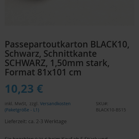
Zum
Anfang
Passepartoutkarton BLACK10,
der
Bildergalerie
Schwarz, Schnittkante
springen
SCHWARZ, 1,50mm stark,
Format 81x101 cm
10,23 €
inkl. MwSt,
zzgl.
Versandkosten
SKU
(Paketgröße - L1)
BLACK10-BS15
Lieferzeit:
ca. 2-3 Werktage