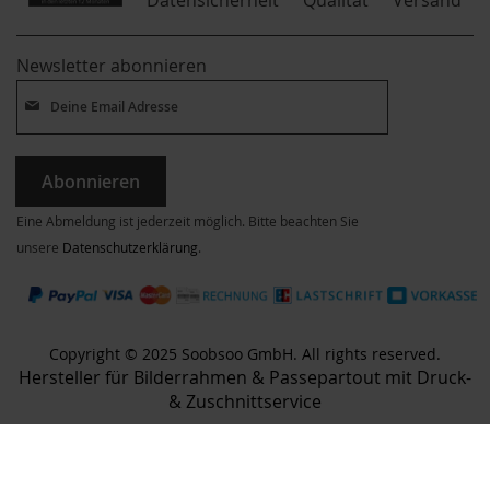
Datensicherheit
Versand
Newsletter abonnieren
Abonnieren
Eine Abmeldung ist jederzeit möglich. Bitte beachten Sie
unsere
Datenschutzerklärung
.
Copyright © 2025 Soobsoo GmbH. All rights reserved.
Hersteller für Bilderrahmen & Passepartout mit Druck-
& Zuschnittservice