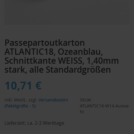
Zum
Anfang
Passepartoutkarton
der
Bildergalerie
ATLANTIC18, Ozeanblau,
springen
Schnittkante WEISS, 1,40mm
stark, alle Standardgrößen
10,71 €
inkl. MwSt,
zzgl.
Versandkosten
SKU
(Paketgröße - S)
ATLANTIC18-W14-Auswa
hl
Lieferzeit:
ca. 2-3 Werktage