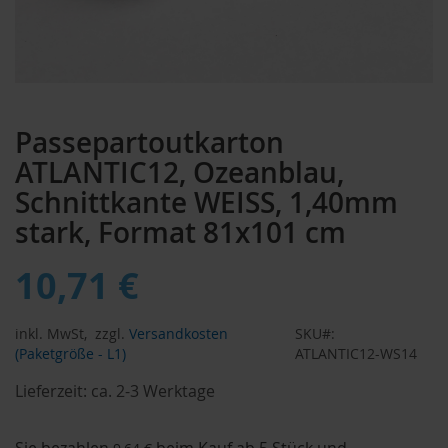
Zum
Anfang
Passepartoutkarton
der
Bildergalerie
ATLANTIC12, Ozeanblau,
springen
Schnittkante WEISS, 1,40mm
stark, Format 81x101 cm
10,71 €
inkl. MwSt,
zzgl.
Versandkosten
SKU
(Paketgröße - L1)
ATLANTIC12-WS14
Lieferzeit:
ca. 2-3 Werktage