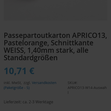
Zum
Anfang
Passepartoutkarton APRICO13,
der
Bildergalerie
Pastelorange, Schnittkante
springen
WEISS, 1,40mm stark, alle
Standardgrößen
10,71 €
inkl. MwSt,
zzgl.
Versandkosten
SKU
(Paketgröße - S)
APRICO13-W14-Auswah
l
Lieferzeit:
ca. 2-3 Werktage