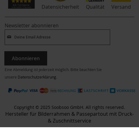
Qualität
Datensicherheit
Versand
Newsletter abonnieren
Abonnieren
Eine Abmeldung ist jederzeit möglich. Bitte beachten Sie
unsere
Datenschutzerklärung
.
Copyright © 2025 Soobsoo GmbH. All rights reserved.
Hersteller für Bilderrahmen & Passepartout mit Druck-
& Zuschnittservice