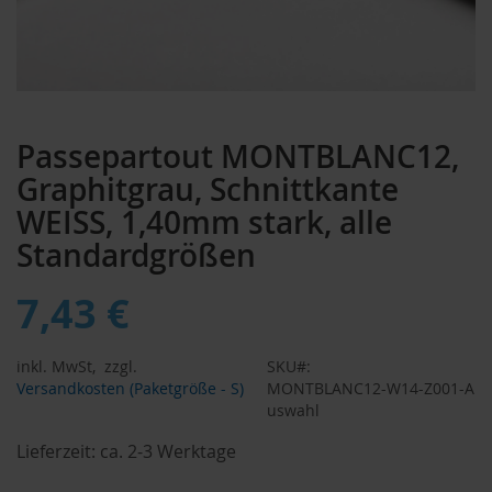
Zum
Anfang
Passepartout MONTBLANC12,
der
Bildergalerie
Graphitgrau, Schnittkante
springen
WEISS, 1,40mm stark, alle
Standardgrößen
7,43 €
inkl. MwSt,
zzgl.
SKU
Versandkosten (Paketgröße - S)
MONTBLANC12-W14-Z001-A
uswahl
Lieferzeit:
ca. 2-3 Werktage