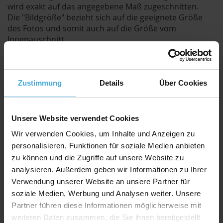
wird exakt auf das angegebene Maß zugeschnitten.
Die "Bildgröße" bezieht sich auf die geeignete Größe
des Fotos und somit auch auf die Größe vom
Innenauschnitt.
Der Ausschnitt wird jedoch um ca. 8mm kleiner
geschnitten als die angegebene Bildgröße.
Durch den etwas kleineren Ausschnitt kann das Bild /
Foto hinter dem Passepartout befestigt werden und
Zustimmung
Details
Über Cookies
fällt nicht duch.
Qualitativ hochwertiger Passepartoutkarton für
Unsere Website verwendet Cookies
alle Fälle zu einem attraktiven Preis-Werte-
Wir verwenden Cookies, um Inhalte und Anzeigen zu
Verhältnis
personalisieren, Funktionen für soziale Medien anbieten
AlphaUVplus
- WhiteAlpha
zu können und die Zugriffe auf unsere Website zu
Die Serie „
WhiteAlpha
“ steht für einen hoch weißen
analysieren. Außerdem geben wir Informationen zu Ihrer
Basiskarton aus 100% Alphazellulose.
Verwendung unserer Website an unsere Partner für
Über 200 Oberflächenfarben stehen zur Auswahl und
soziale Medien, Werbung und Analysen weiter. Unsere
erhalten durch den weißen Schrägschnitt eine klare
Partner führen diese Informationen möglicherweise mit
abgrenzende Optik.
weiteren Daten zusammen, die Sie ihnen bereitgestellt