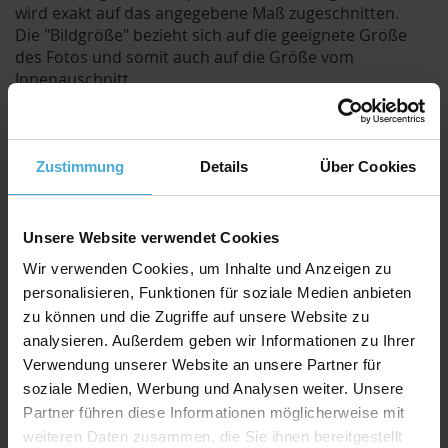
wird exakt auf das angegebene Maß zugeschnitten.
Die "Bildgröße" bezieht sich auf die geeignete Größe
des Fotos und somit auch auf die Größe vom
Innenauschnitt.
Der Ausschnitt wird jedoch um ca. 8mm kleiner
geschnitten als die angegebene Bildgröße.
Durch den etwas kleineren Ausschnitt kann das Bild /
Foto hinter dem Passepartout befestigt werden und
Zustimmung
Details
Über Cookies
fällt nicht duch.
Qualitativ hochwertiger Passepartoutkarton für
Unsere Website verwendet Cookies
alle Fälle zu einem attraktiven Preis-Werte-
Wir verwenden Cookies, um Inhalte und Anzeigen zu
Verhältnis
personalisieren, Funktionen für soziale Medien anbieten
AlphaUVplus
- WhiteAlpha
zu können und die Zugriffe auf unsere Website zu
Die Serie „
WhiteAlpha
“ steht für einen hoch weißen
analysieren. Außerdem geben wir Informationen zu Ihrer
Basiskarton aus 100% Alphazellulose.
Verwendung unserer Website an unsere Partner für
Über 200 Oberflächenfarben stehen zur Auswahl und
soziale Medien, Werbung und Analysen weiter. Unsere
erhalten durch den weißen Schrägschnitt eine klare
Partner führen diese Informationen möglicherweise mit
abgrenzende Optik.
weiteren Daten zusammen, die Sie ihnen bereitgestellt