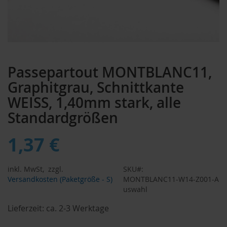
Zum
Anfang
Passepartout MONTBLANC11,
der
Bildergalerie
Graphitgrau, Schnittkante
springen
WEISS, 1,40mm stark, alle
Standardgrößen
1,37 €
inkl. MwSt,
zzgl.
SKU
Versandkosten (Paketgröße - S)
MONTBLANC11-W14-Z001-A
uswahl
Lieferzeit:
ca. 2-3 Werktage