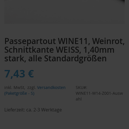
Zum
Anfang
Passepartout WINE11, Weinrot,
der
Bildergalerie
Schnittkante WEISS, 1,40mm
springen
stark, alle Standardgrößen
7,43 €
inkl. MwSt,
zzgl.
Versandkosten
SKU
(Paketgröße - S)
WINE11-W14-Z001-Ausw
ahl
Lieferzeit:
ca. 2-3 Werktage