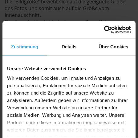
Die "Bildgröße" bezieht sich auf die geeignete Größe
des Fotos und somit auch auf die Größe vom
Innenauschnitt.
Der Ausschnitt wird jedoch um ca. 8mm kleiner
geschnitten als die angegebene Bildgröße.
Durch den etwas kleineren Ausschnitt kann das Bild /
Foto hinter dem Passepartout befestigt werden und
Zustimmung
Details
Über Cookies
fällt nicht duch.
Qualitativ hochwertiger Passepartoutkarton für
Unsere Website verwendet Cookies
alle Fälle zu einem attraktiven Preis-Werte-
Verhältnis
Wir verwenden Cookies, um Inhalte und Anzeigen zu
personalisieren, Funktionen für soziale Medien anbieten
AlphaUVplus
- WhiteAlpha
Die Serie „
WhiteAlpha
“ steht für einen hoch weißen
zu können und die Zugriffe auf unsere Website zu
Basiskarton aus 100% Alphazellulose.
analysieren. Außerdem geben wir Informationen zu Ihrer
Über 200 Oberflächenfarben stehen zur Auswahl und
Verwendung unserer Website an unsere Partner für
erhalten durch den weißen Schrägschnitt eine klare
soziale Medien, Werbung und Analysen weiter. Unsere
abgrenzende Optik.
Partner führen diese Informationen möglicherweise mit
Farbkonzept
weiteren Daten zusammen, die Sie ihnen bereitgestellt
Das einzigartige Farbkonzept von
AlphaUVplus
haben oder die sie im Rahmen Ihrer Nutzung der Dienste