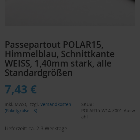
Zum
Anfang
Passepartout POLAR15,
der
Bildergalerie
Himmelblau, Schnittkante
springen
WEISS, 1,40mm stark, alle
Standardgrößen
7,43 €
inkl. MwSt,
zzgl.
Versandkosten
SKU
(Paketgröße - S)
POLAR15-W14-Z001-Ausw
ahl
Lieferzeit:
ca. 2-3 Werktage