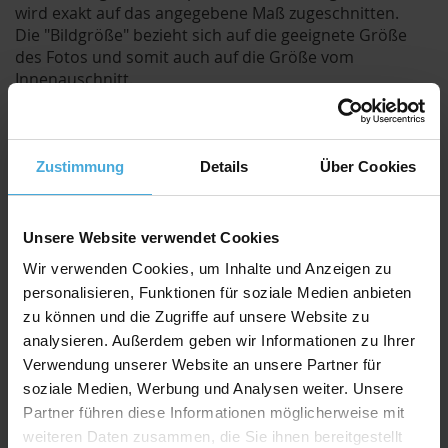
wird exakt auf das angegebene Maß zugeschnitten.
Die "Bildgröße" bezieht sich auf die geeignete Größe
des Fotos und somit auch auf die Größe vom
Innenauschnitt.
Der Ausschnitt wird jedoch um ca. 8mm kleiner
geschnitten als die angegebene Bildgröße.
Durch den etwas kleineren Ausschnitt kann das Bild /
Foto hinter dem Passepartout befestigt werden und
Zustimmung
Details
Über Cookies
fällt nicht duch.
Qualitativ hochwertiger Passepartoutkarton für
Unsere Website verwendet Cookies
alle Fälle zu einem attraktiven Preis-Werte-
Wir verwenden Cookies, um Inhalte und Anzeigen zu
Verhältnis
personalisieren, Funktionen für soziale Medien anbieten
AlphaUVplus
- WhiteAlpha
zu können und die Zugriffe auf unsere Website zu
Die Serie „
WhiteAlpha
“ steht für einen hoch weißen
analysieren. Außerdem geben wir Informationen zu Ihrer
Basiskarton aus 100% Alphazellulose.
Verwendung unserer Website an unsere Partner für
Über 200 Oberflächenfarben stehen zur Auswahl und
soziale Medien, Werbung und Analysen weiter. Unsere
erhalten durch den weißen Schrägschnitt eine klare
Partner führen diese Informationen möglicherweise mit
abgrenzende Optik.
weiteren Daten zusammen, die Sie ihnen bereitgestellt