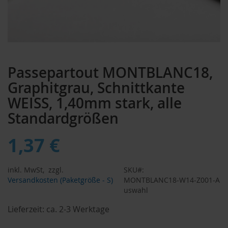
Zum
Anfang
Passepartout MONTBLANC18,
der
Bildergalerie
Graphitgrau, Schnittkante
springen
WEISS, 1,40mm stark, alle
Standardgrößen
1,37 €
inkl. MwSt,
zzgl.
SKU
Versandkosten (Paketgröße - S)
MONTBLANC18-W14-Z001-A
uswahl
Lieferzeit:
ca. 2-3 Werktage