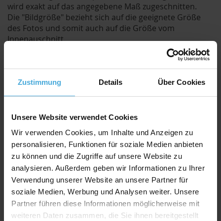
wird exakt auf das angegebene Maß zugeschnitten.
Die "Bildgröße" bezieht sich auf die geeignete Größe
des Fotos und somit auch auf die Größe vom
Innenauschnitt.
Der Ausschnitt wird jedoch um ca. 8mm kleiner
geschnitten als die angegebene Bildgröße.
Durch den etwas kleineren Ausschnitt kann das Bild /
Foto hinter dem Passepartout befestigt werden und
Zustimmung
Details
Über Cookies
fällt nicht duch.
Qualitativ hochwertiger Passepartoutkarton für
Unsere Website verwendet Cookies
alle Fälle zu einem attraktiven Preis-Werte-
Wir verwenden Cookies, um Inhalte und Anzeigen zu
Verhältnis
personalisieren, Funktionen für soziale Medien anbieten
AlphaUVplus
- WhiteAlpha
zu können und die Zugriffe auf unsere Website zu
Die Serie „
WhiteAlpha
“ steht für einen hoch weißen
analysieren. Außerdem geben wir Informationen zu Ihrer
Basiskarton aus 100% Alphazellulose.
Verwendung unserer Website an unsere Partner für
Über 200 Oberflächenfarben stehen zur Auswahl und
soziale Medien, Werbung und Analysen weiter. Unsere
erhalten durch den weißen Schrägschnitt eine klare
Partner führen diese Informationen möglicherweise mit
abgrenzende Optik.
weiteren Daten zusammen, die Sie ihnen bereitgestellt