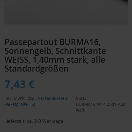
Zum
Anfang
Passepartout BURMA16,
der
Bildergalerie
Sonnengelb, Schnittkante
springen
WEISS, 1,40mm stark, alle
Standardgrößen
7,43 €
inkl. MwSt,
zzgl.
Versandkosten
SKU
(Paketgröße - S)
BURMA16-W14-Z001-Aus
wahl
Lieferzeit:
ca. 2-3 Werktage