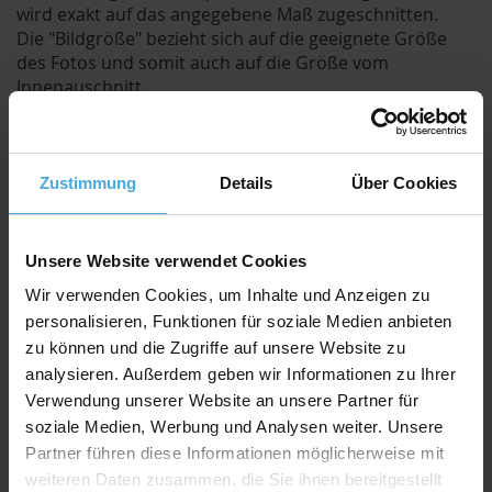
wird exakt auf das angegebene Maß zugeschnitten.
Die "Bildgröße" bezieht sich auf die geeignete Größe
des Fotos und somit auch auf die Größe vom
Innenauschnitt.
Der Ausschnitt wird jedoch um ca. 8mm kleiner
geschnitten als die angegebene Bildgröße.
Durch den etwas kleineren Ausschnitt kann das Bild /
Foto hinter dem Passepartout befestigt werden und
Zustimmung
Details
Über Cookies
fällt nicht duch.
Qualitativ hochwertiger Passepartoutkarton für
Unsere Website verwendet Cookies
alle Fälle zu einem attraktiven Preis-Werte-
Wir verwenden Cookies, um Inhalte und Anzeigen zu
Verhältnis
personalisieren, Funktionen für soziale Medien anbieten
AlphaUVplus
- WhiteAlpha
zu können und die Zugriffe auf unsere Website zu
Die Serie „
WhiteAlpha
“ steht für einen hoch weißen
analysieren. Außerdem geben wir Informationen zu Ihrer
Basiskarton aus 100% Alphazellulose.
Verwendung unserer Website an unsere Partner für
Über 200 Oberflächenfarben stehen zur Auswahl und
soziale Medien, Werbung und Analysen weiter. Unsere
erhalten durch den weißen Schrägschnitt eine klare
Partner führen diese Informationen möglicherweise mit
abgrenzende Optik.
weiteren Daten zusammen, die Sie ihnen bereitgestellt