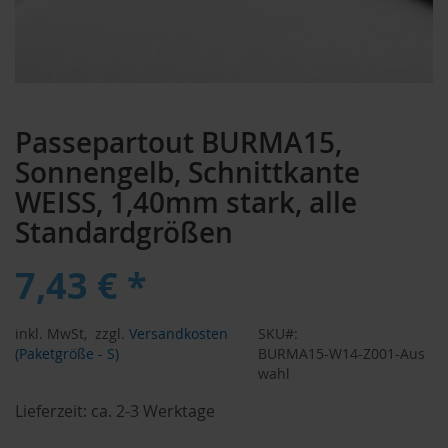
Zum
Anfang
Passepartout BURMA15,
der
Bildergalerie
Sonnengelb, Schnittkante
springen
WEISS, 1,40mm stark, alle
Standardgrößen
7,43 € *
inkl. MwSt,
zzgl.
Versandkosten
SKU
(Paketgröße - S)
BURMA15-W14-Z001-Aus
wahl
Lieferzeit:
ca. 2-3 Werktage