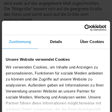
wird exakt auf das angegebene Maß zugeschnitten.
Die "Bildgröße" bezieht sich auf die geeignete Größe
des Fotos und somit auch auf die Größe vom
Innenauschnitt.
Der Ausschnitt wird jedoch um ca. 8mm kleiner
geschnitten als die angegebene Bildgröße.
Durch den etwas kleineren Ausschnitt kann das Bild /
Foto hinter dem Passepartout befestigt werden und
Zustimmung
Details
Über Cookies
fällt nicht duch.
Qualitativ hochwertiger Passepartoutkarton für
Unsere Website verwendet Cookies
alle Fälle zu einem attraktiven Preis-Werte-
Wir verwenden Cookies, um Inhalte und Anzeigen zu
Verhältnis
personalisieren, Funktionen für soziale Medien anbieten
AlphaUVplus
- WhiteAlpha
zu können und die Zugriffe auf unsere Website zu
Die Serie „
WhiteAlpha
“ steht für einen hoch weißen
analysieren. Außerdem geben wir Informationen zu Ihrer
Basiskarton aus 100% Alphazellulose.
Verwendung unserer Website an unsere Partner für
Über 200 Oberflächenfarben stehen zur Auswahl und
soziale Medien, Werbung und Analysen weiter. Unsere
erhalten durch den weißen Schrägschnitt eine klare
Partner führen diese Informationen möglicherweise mit
abgrenzende Optik.
weiteren Daten zusammen, die Sie ihnen bereitgestellt