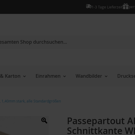
per
1-3 Tage Lieferzeit
e
& Karton
Einrahmen
Wandbilder
Druckse
, 1,40mm stark, alle Standardgrößen
Passepartout A
Schnittkante WE