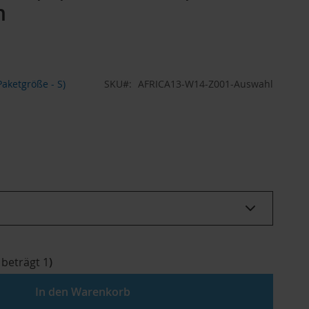
n
aketgröße - S)
SKU
AFRICA13-W14-Z001-Auswahl
 beträgt
1
)
In den Warenkorb