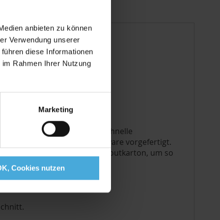
 Medien anbieten zu können
hrer Verwendung unserer
 führen diese Informationen
mm starkem
ie im Rahmen Ihrer Nutzung
en zur Auswahl,
Marketing
 Preis-Werte-Verhältnis und schnelle
oßen Stückzahlen als Lagerware vorgefertigt.
tten. Je stärker der Passepartoutkarton, um so
OK, Cookies nutzen
chnitt.