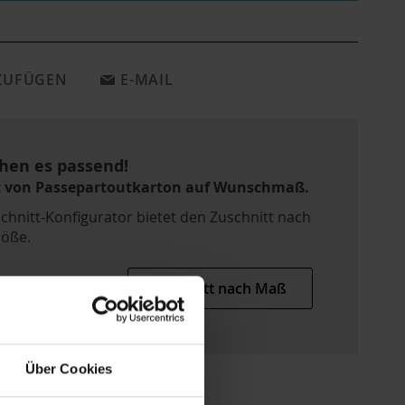
NZUFÜGEN
E-MAIL
hen es passend!
t von Passepartoutkarton auf Wunschmaß.
chnitt-Konfigurator bietet den Zuschnitt nach
öße.
Zuschnitt nach Maß
Über Cookies