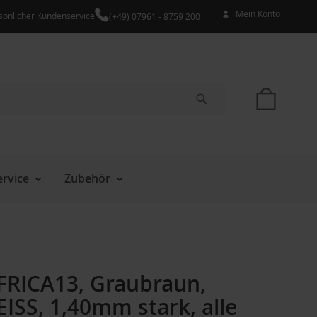
Mein Konto
sönlicher Kundenservice
(+49) 07961 - 8759 200
Mein W
Suche
rvice
Zubehör
FRICA13, Graubraun,
ISS, 1,40mm stark, alle