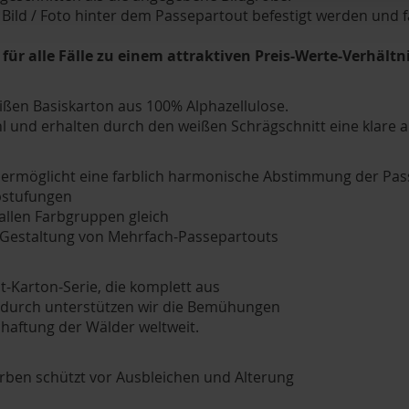
ild / Foto hinter dem Passepartout befestigt werden und fä
ür alle Fälle zu einem attraktiven Preis-Werte-Verhältn
eißen Basiskarton aus 100% Alphazellulose.
 und erhalten durch den weißen Schrägschnitt eine klare 
ermöglicht eine farblich harmonische Abstimmung der Pass
abstufungen
 allen Farbgruppen gleich
r Gestaltung von Mehrfach-Passepartouts
t-Karton-Serie, die komplett aus
 Dadurch unterstützen wir die Bemühungen
haftung der Wälder weltweit.
rben schützt vor Ausbleichen und Alterung