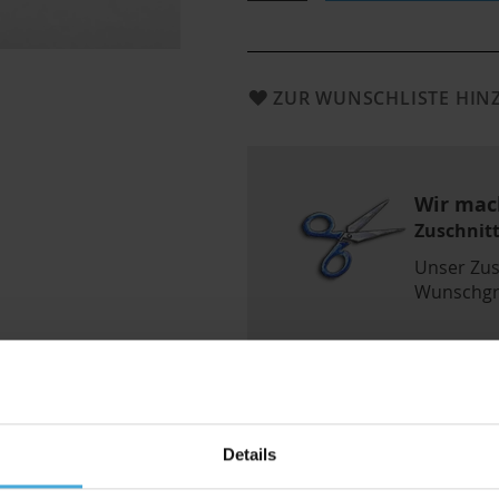
ZUR WUNSCHLISTE HI
Wir mac
Zuschnit
Unser Zus
Wunschgr
Details