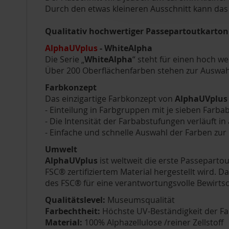
Durch den etwas kleineren Ausschnitt kann das B
Qualitativ hochwertiger Passepartoutkarton f
AlphaUVplus
- WhiteAlpha
Die Serie „
WhiteAlpha
“ steht für einen hoch w
Über 200 Oberflächenfarben stehen zur Auswahl
Farbkonzept
Das einzigartige Farbkonzept von
AlphaUVplus
- Einteilung in Farbgruppen mit je sieben Farb
- Die Intensität der Farbabstufungen verläuft in
- Einfache und schnelle Auswahl der Farben zu
Umwelt
AlphaUVplus
ist weltweit die erste Passepartou
FSC® zertifiziertem Material hergestellt wird.
des FSC® für eine verantwortungsvolle Bewirtsc
Qualitätslevel:
Museumsqualität
Farbechtheit:
Höchste UV-Beständigkeit der Fa
Material:
100% Alphazellulose /reiner Zellstoff