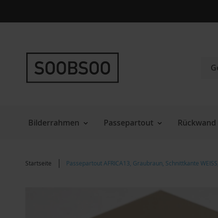
Direkt
zum
Inhalt
Such
Bilderrahmen
Passepartout
Rückwand 
Startseite
Passepartout AFRICA13, Graubraun, Schnittkante WEISS
Zum
Ende
der