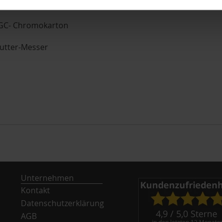
m GC- Chromokarton
Cutter-Messer
Unternehmen
Kontakt
Datenschutzerklärung
AGB