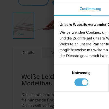
Zustimmung
Unsere Website verwendet 
Wir verwenden Cookies, um I
und die Zugriffe auf unsere 
Zum
Website an unsere Partner fü
Anfang
möglicherweise mit weiteren
der
Details
Weitere Informationen
der Dienste gesammelt habe
Bildergalerie
springen
Einwilligungsauswahl
Notwendig
Weiße Leichtschaumplatte mit
Modellbau und zum Basteln
Die Leichtschaumplatten aus verzugsstabilem Pol
freihängende Präsentation, sowie als stabile 
Die in weiß verfügbaren Platten, sind beidseiti