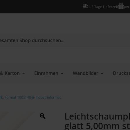
per
1-3 Tage Lieferzeit
e
& Karton
Einrahmen
Wandbilder
Druckse
ark, Format 100x140-IF Industrieformat
Leichtschaumpla
glatt 5,00mm st