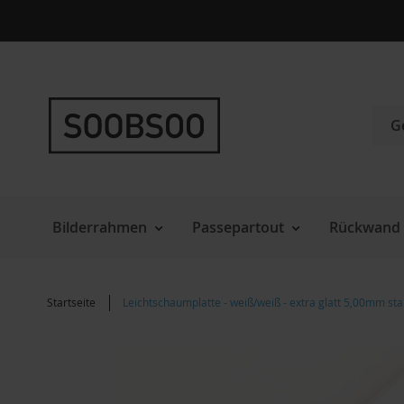
Direkt
zum
Inhalt
Such
Bilderrahmen
Passepartout
Rückwand 
Startseite
Leichtschaumplatte - weiß/weiß - extra glatt 5,00mm st
Zum
Ende
der