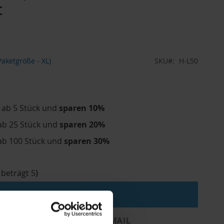
t
aketgröße - XL)
SKU
H-L50
 ab 5 Stück und
sparen
10
%
ab 25 Stück und
sparen
20
%
ab 100 Stück und
sparen
30
%
 beträgt
5
)
In den Warenkorb
STE HINZUFÜGEN
E-MAIL