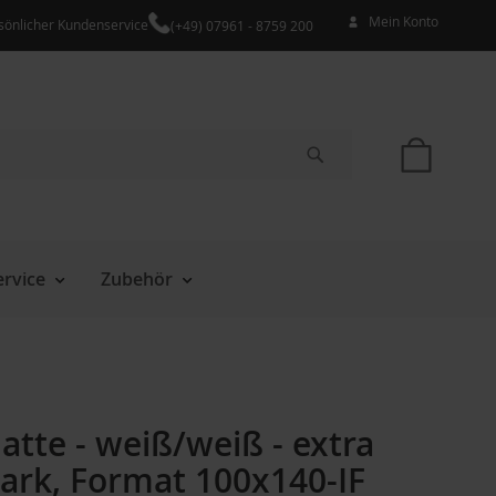
Mein Konto
sönlicher Kundenservice
(+49) 07961 - 8759 200
Mein W
Suche
rvice
Zubehör
tte - weiß/weiß - extra
ark, Format 100x140-IF