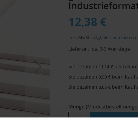
Industrieforma
12,38 €
inkl. MwSt,
zzgl.
Versandkosten (P
Lieferzeit:
ca. 2-3 Werktage
Sie bezahlen
beim Kauf
11,14 €
Sie bezahlen
beim Kauf 
9,90 €
Sie bezahlen
beim Kauf 
8,66 €
Menge
(
Mindestbestellmenge
ZUR WUNSCHLI