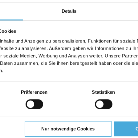
Wir machen 
Details
Zuschnitt auf 
Cookies
Die Standardgrö
Wir schneiden Dir diesen Arti
nhalte und Anzeigen zu personalisieren, Funktionen für soziale
Hier gehts zur Artikelauswahl
Website zu analysieren. Außerdem geben wir Informationen zu I
r soziale Medien, Werbung und Analysen weiter. Unsere Partner
 Daten zusammen, die Sie ihnen bereitgestellt haben oder die s
Bewertungen
n.
Präferenzen
Statistiken
 sehr glatter GC-Oberfläche für Dis
ystyrol lassen sich einfach mit einem Cutter (Teppichmesse
Rückwand bei größeren Einrahmungen, für Displays und Mode
Nur notwendige Cookies
g mit sehr glattem, gestrichenem GC-Papier kaschiert.