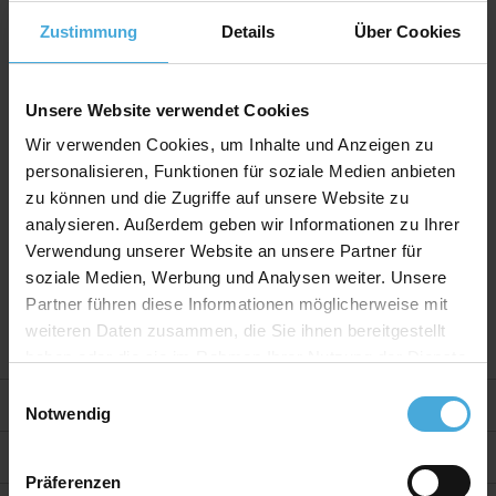
Die in weiß verfügbaren Platten, sind beidseitig mit
Zustimmung
Details
Über Cookies
sehr glattem, gestrichenem GC-Papier kaschiert.
Eigenschaften
Unsere Website verwendet Cookies
- beidseitig kaschiert mit weißem, sehr glattem GC-
Chromokarton
Wir verwenden Cookies, um Inhalte und Anzeigen zu
- leicht und weitgehend formstabil
personalisieren, Funktionen für soziale Medien anbieten
- einfaches Zuschneiden mit handelsüblichem Cutter-
zu können und die Zugriffe auf unsere Website zu
Messer
analysieren. Außerdem geben wir Informationen zu Ihrer
Verwendung unserer Website an unsere Partner für
Eignung
soziale Medien, Werbung und Analysen weiter. Unsere
- Drucke, Poster und Fotos
Partner führen diese Informationen möglicherweise mit
- Displays und Präsentationen
weiteren Daten zusammen, die Sie ihnen bereitgestellt
haben oder die sie im Rahmen Ihrer Nutzung der Dienste
gesammelt haben.
Einwilligungsauswahl
Weitere Informationen
Notwendig
Bewertungen
Präferenzen