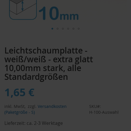
Zum
Anfang
Leichtschaumplatte -
der
Bildergalerie
weiß/weiß - extra glatt
springen
10,00mm stark, alle
Standardgrößen
1,65 €
inkl. MwSt,
zzgl.
Versandkosten
SKU
(Paketgröße - S)
H-100-Auswahl
Lieferzeit:
ca. 2-3 Werktage