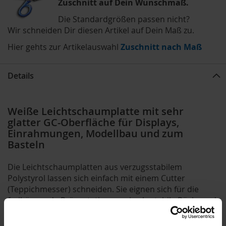
Zuschnitt auf Dein Wunschmaß.
Die Standardgrößen passen nicht?
Wir schneiden Dir diesen Artikel auf Dein Maß zu.
Hier gehts zur Artikelauswahl
Zuschnitt nach Maß
Details
Weiße Leichtschaumplatte mit sehr
glatter GC-Oberfläche für Displays,
Einrahmungen, Modellbau und zum
Basteln
Die Leichtschaumplatten aus verzugsstabilem
Polystyrol lassen sich einfach mit einem Cutter
(Teppichmesser) schneiden. Sie eignen sich für die
freihängende Präsentation, sowie als stabile Rückwand
bei größeren Einrahmungen, für Displays und
Modellbau.