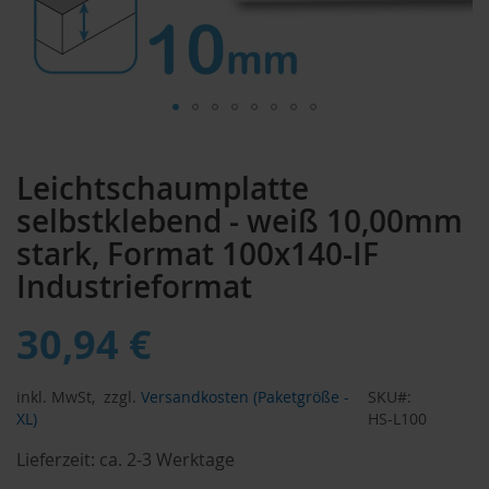
Zum
Anfang
Leichtschaumplatte
der
Bildergalerie
selbstklebend - weiß 10,00mm
springen
stark, Format 100x140-IF
Industrieformat
30,94 €
inkl. MwSt,
zzgl.
Versandkosten (Paketgröße -
SKU
XL)
HS-L100
Lieferzeit:
ca. 2-3 Werktage