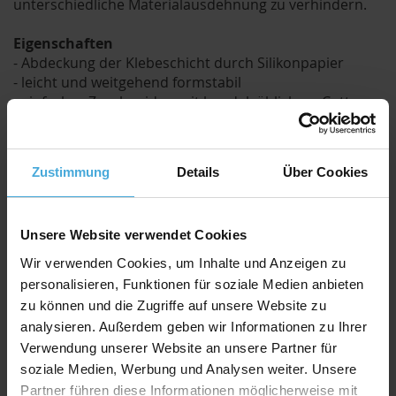
unterschiedliche Materialausdehnung zu verhindern.
Eigenschaften
- Abdeckung der Klebeschicht durch Silikonpapier
- leicht und weitgehend formstabil
- einfaches Zuschneiden mit handelsüblichem Cutter-
Messer
Eignung
Zustimmung
Details
Über Cookies
- Drucke, Poster und Fotos
- Displays und Präsentationen
Unsere Website verwendet Cookies
Verarbeitung
Lagern Sie Kunstdrucke und selbstklebende
Wir verwenden Cookies, um Inhalte und Anzeigen zu
Leichtschaumplatten unter gleichen klimatischen
personalisieren, Funktionen für soziale Medien anbieten
Bedingungen. Unterschiedliche Feuchtigkeit kann zu
zu können und die Zugriffe auf unsere Website zu
Blasen- und Faltenbildung führen. Die Rückseite des
analysieren. Außerdem geben wir Informationen zu Ihrer
Aufziehobjekts muss trocken und sauber sein.
Verwendung unserer Website an unsere Partner für
Aufgrund der veränderbaren Planlage durch
soziale Medien, Werbung und Analysen weiter. Unsere
Klimaschwankungen bei Karton, empfehlen wir für
Partner führen diese Informationen möglicherweise mit
freihängende Präsentationen das Kaschieren auf