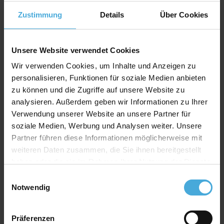
Kern: weiß
Zustimmung
Details
Über Cookies
Material: 100% Alphazellulose (
mehr Infos
)
Rückwand Spezifikation
Unsere Website verwendet Cookies
Stärke: 1,4mm
Wir verwenden Cookies, um Inhalte und Anzeigen zu
personalisieren, Funktionen für soziale Medien anbieten
Farbe: weiß
zu können und die Zugriffe auf unsere Website zu
Material: 100% Alphazellulose
analysieren. Außerdem geben wir Informationen zu Ihrer
Verwendung unserer Website an unsere Partner für
soziale Medien, Werbung und Analysen weiter. Unsere
Qualitativ hochwertiger Passepartoutkarton für
Partner führen diese Informationen möglicherweise mit
alle Fälle zu einem attraktiven Preis-Werte-
weiteren Daten zusammen, die Sie ihnen bereitgestellt
Verhältnis
haben oder die sie im Rahmen Ihrer Nutzung der Dienste
AlphaUVplus
- WhiteAlpha
gesammelt haben.
Einwilligungsauswahl
Die Serie „
WhiteAlpha
“ steht für einen hoch weißen
Notwendig
Basiskarton aus 100% Alphazellulose.
Über 200 Oberflächenfarben stehen zur Auswahl und
erhalten durch den weißen Schrägschnitt eine klare
Präferenzen