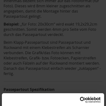
Innenmaß bezieht sich immer auf das Fotoformat (für
Foto). Dieses wird 8mm kleiner zugeschnitten als
angegeben, damit die Montage hinter das
Passepartout gelingt.
Beispiel:
„für Foto: 20x30cm“ wird exakt 19,2x29,2cm
geschnitten. Somit werden 4mm pro Seite vom Foto
durch das Passepartout verdeckt.
Beim Klapp-Passepartout sind Passepartout und
Rückwand mit einem Klebestreifen als Scharnier
verbunden. Die Grafik/das Foto können mit
Klebestreifen, Grafik- bzw. Fotoecken, Papierstreifen
oder auch Fälzeln auf der Rückwand montiert werden.
Danach das Passepartout einfach wieder „zuklappen“ -
fertig.
Passepartout Spezifikation
Stäke: 1,4mm (optional auch mit 2,0mm oder
2,5mm Stärke erhältlich)