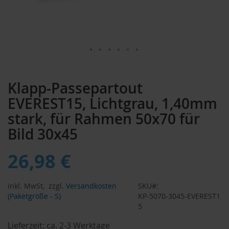
Zum
Anfang
Klapp-Passepartout
der
Bildergalerie
EVEREST15, Lichtgrau, 1,40mm
springen
stark, für Rahmen 50x70 für
Bild 30x45
26,98 €
inkl. MwSt,
zzgl.
Versandkosten
SKU
(Paketgröße - S)
KP-5070-3045-EVEREST1
5
Lieferzeit:
ca. 2-3 Werktage