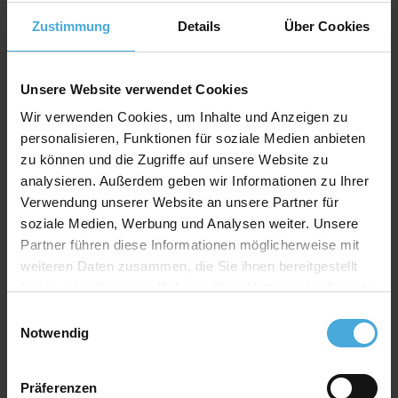
Kern: weiß
Zustimmung
Details
Über Cookies
Material: 100% Alphazellulose (
mehr Infos
)
Rückwand Spezifikation
Unsere Website verwendet Cookies
Stärke: 1,4mm
Wir verwenden Cookies, um Inhalte und Anzeigen zu
personalisieren, Funktionen für soziale Medien anbieten
Farbe: weiß
zu können und die Zugriffe auf unsere Website zu
Material: 100% Alphazellulose
analysieren. Außerdem geben wir Informationen zu Ihrer
Verwendung unserer Website an unsere Partner für
soziale Medien, Werbung und Analysen weiter. Unsere
Qualitativ hochwertiger Passepartoutkarton für
Partner führen diese Informationen möglicherweise mit
alle Fälle zu einem attraktiven Preis-Werte-
weiteren Daten zusammen, die Sie ihnen bereitgestellt
Verhältnis
haben oder die sie im Rahmen Ihrer Nutzung der Dienste
AlphaUVplus
- WhiteAlpha
gesammelt haben.
Einwilligungsauswahl
Die Serie „
WhiteAlpha
“ steht für einen hoch weißen
Notwendig
Basiskarton aus 100% Alphazellulose.
Über 200 Oberflächenfarben stehen zur Auswahl und
erhalten durch den weißen Schrägschnitt eine klare
Präferenzen