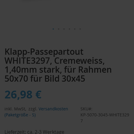
Zum
Anfang
Klapp-Passepartout
der
Bildergalerie
WHITE3297, Cremeweiss,
springen
1,40mm stark, für Rahmen
50x70 für Bild 30x45
26,98 €
inkl. MwSt,
zzgl.
Versandkosten
SKU
(Paketgröße - S)
KP-5070-3045-WHITE329
7
Lieferzeit:
ca. 2-3 Werktage