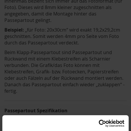
Innenmaß bezieht sich immer auf das Fotoformat (für
Foto). Dieses wird 8mm kleiner zugeschnitten als
angegeben, damit die Montage hinter das
Passepartout gelingt.
Beispiel:
„für Foto: 20x30cm“ wird exakt 19,2x29,2cm
geschnitten. Somit werden 4mm pro Seite vom Foto
durch das Passepartout verdeckt.
Beim Klapp-Passepartout sind Passepartout und
Rückwand mit einem Klebestreifen als Scharnier
verbunden. Die Grafik/das Foto können mit
Klebestreifen, Grafik- bzw. Fotoecken, Papierstreifen
oder auch Fälzeln auf der Rückwand montiert werden.
Danach das Passepartout einfach wieder „zuklappen“ -
fertig.
Passepartout Spezifikation
Stäke: 1,4mm (optional auch mit 2,0mm oder
2,5mm Stärke erhältlich)