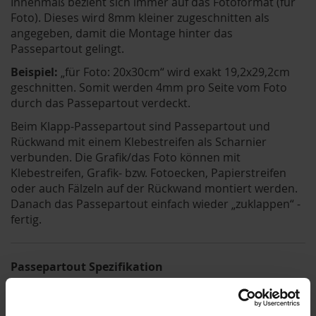
Innenmaß bezieht sich immer auf das Fotoformat (für
Foto). Dieses wird 8mm kleiner zugeschnitten als
angegeben, damit die Montage hinter das
Passepartout gelingt.
Beispiel:
„für Foto: 20x30cm“ wird exakt 19,2x29,2cm
geschnitten. Somit werden 4mm pro Seite vom Foto
durch das Passepartout verdeckt.
Beim Klapp-Passepartout sind Passepartout und
Rückwand mit einem Klebestreifen als Scharnier
verbunden. Die Grafik/das Foto können mit
Klebestreifen, Grafik- bzw. Fotoecken, Papierstreifen
oder auch Fälzeln auf der Rückwand montiert werden.
Danach das Passepartout einfach wieder „zuklappen“ -
fertig.
Passepartout Spezifikation
Stäke: 1,4mm (optional auch mit 2,0mm oder
2,5mm Stärke erhältlich)