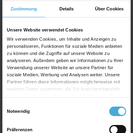
Kern: weiß
Zustimmung
Details
Über Cookies
Material: 100% Alphazellulose (
mehr Infos
)
Rückwand Spezifikation
Unsere Website verwendet Cookies
Stärke: 1,4mm
Wir verwenden Cookies, um Inhalte und Anzeigen zu
personalisieren, Funktionen für soziale Medien anbieten
Farbe: weiß
zu können und die Zugriffe auf unsere Website zu
Material: 100% Alphazellulose
analysieren. Außerdem geben wir Informationen zu Ihrer
Verwendung unserer Website an unsere Partner für
soziale Medien, Werbung und Analysen weiter. Unsere
Qualitativ hochwertiger Passepartoutkarton für
Partner führen diese Informationen möglicherweise mit
alle Fälle zu einem attraktiven Preis-Werte-
weiteren Daten zusammen, die Sie ihnen bereitgestellt
Verhältnis
haben oder die sie im Rahmen Ihrer Nutzung der Dienste
AlphaUVplus
- WhiteAlpha
gesammelt haben.
Einwilligungsauswahl
Die Serie „
WhiteAlpha
“ steht für einen hoch weißen
Notwendig
Basiskarton aus 100% Alphazellulose.
Über 200 Oberflächenfarben stehen zur Auswahl und
erhalten durch den weißen Schrägschnitt eine klare
Präferenzen