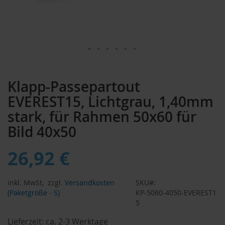
Zum
Anfang
Klapp-Passepartout
der
Bildergalerie
EVEREST15, Lichtgrau, 1,40mm
springen
stark, für Rahmen 50x60 für
Bild 40x50
26,92 €
inkl. MwSt,
zzgl.
Versandkosten
SKU
(Paketgröße - S)
KP-5060-4050-EVEREST1
5
Lieferzeit:
ca. 2-3 Werktage