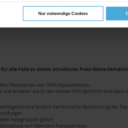
)
Nur notwendige Cookies
ür alle Fälle zu einem attraktiven Preis-Werte-Verhältn
eißen Basiskarton aus 100% Alphazellulose.
 und erhalten durch den weißen Schrägschnitt eine klare 
ermöglicht eine farblich harmonische Abstimmung der Pass
abstufungen
 allen Farbgruppen gleich
r Gestaltung von Mehrfach-Passepartouts