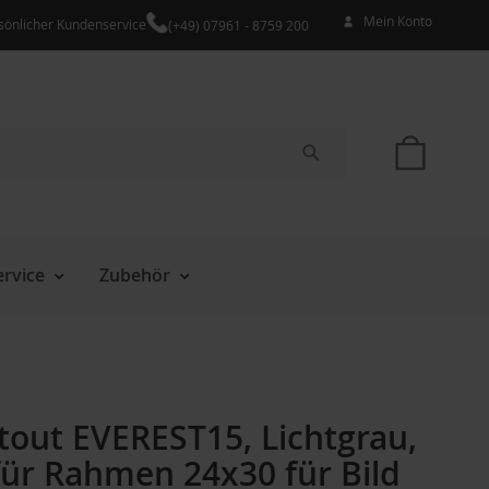
Mein Konto
sönlicher Kundenservice
(+49) 07961 - 8759 200
Mein W
Suche
rvice
Zubehör
tout EVEREST15, Lichtgrau,
für Rahmen 24x30 für Bild