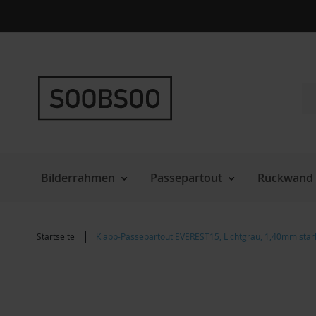
Direkt
zum
Inhalt
Su
Bilderrahmen
Passepartout
Rückwand 
Startseite
Klapp-Passepartout EVEREST15, Lichtgrau, 1,40mm stark
Zum
Ende
der