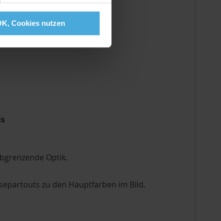
OK, Cookies nutzen
is
abgrenzende Optik.
epartouts zu den Hauptfarben im Bild.