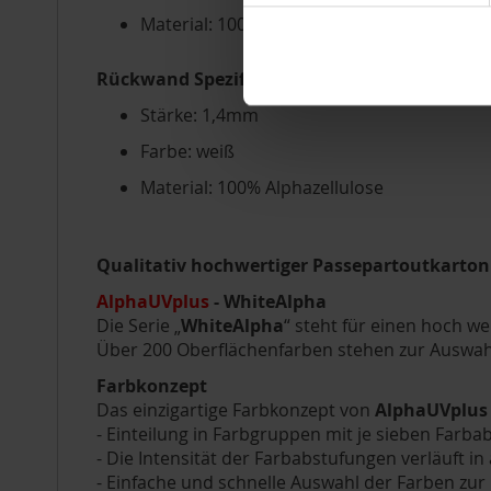
Material: 100% Alphazellulose (
mehr Infos
Rückwand Spezifikation
Stärke: 1,4mm
Farbe: weiß
Material: 100% Alphazellulose
Qualitativ hochwertiger Passepartoutkarton f
AlphaUVplus
- WhiteAlpha
Die Serie „
WhiteAlpha
“ steht für einen hoch w
Über 200 Oberflächenfarben stehen zur Auswahl
Farbkonzept
Das einzigartige Farbkonzept von
AlphaUVplus
- Einteilung in Farbgruppen mit je sieben Farb
- Die Intensität der Farbabstufungen verläuft in
- Einfache und schnelle Auswahl der Farben zu