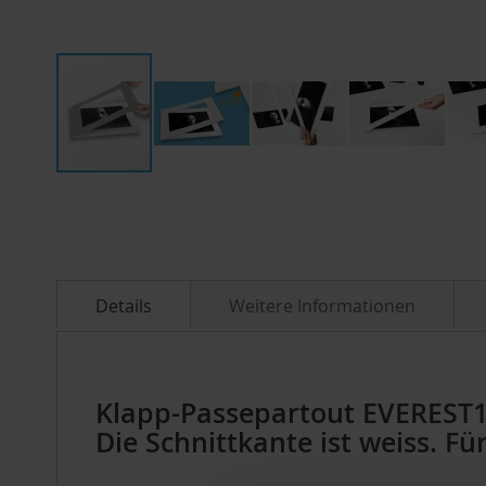
Zum
Anfang
der
Bildergalerie
springen
Details
Weitere Informationen
Klapp-Passepartout EVEREST15
Die Schnittkante ist weiss. 