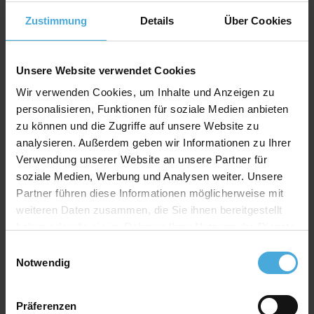
Kern: weiß
Zustimmung
Details
Über Cookies
Material: 100% Alphazellulose (
mehr Infos
)
Rückwand Spezifikation
Unsere Website verwendet Cookies
Stärke: 1,4mm
Wir verwenden Cookies, um Inhalte und Anzeigen zu
personalisieren, Funktionen für soziale Medien anbieten
Farbe: weiß
zu können und die Zugriffe auf unsere Website zu
Material: 100% Alphazellulose
analysieren. Außerdem geben wir Informationen zu Ihrer
Verwendung unserer Website an unsere Partner für
soziale Medien, Werbung und Analysen weiter. Unsere
Qualitativ hochwertiger Passepartoutkarton für
Partner führen diese Informationen möglicherweise mit
alle Fälle zu einem attraktiven Preis-Werte-
weiteren Daten zusammen, die Sie ihnen bereitgestellt
Verhältnis
haben oder die sie im Rahmen Ihrer Nutzung der Dienste
AlphaUVplus
- WhiteAlpha
gesammelt haben.
Einwilligungsauswahl
Die Serie „
WhiteAlpha
“ steht für einen hoch weißen
Notwendig
Basiskarton aus 100% Alphazellulose.
Über 200 Oberflächenfarben stehen zur Auswahl und
erhalten durch den weißen Schrägschnitt eine klare
Präferenzen