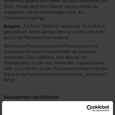
Innenmaß bezieht sich immer auf das Fotoformat (für
Foto). Dieses wird 8mm kleiner zugeschnitten als
angegeben, damit die Montage hinter das
Passepartout gelingt.
Beispiel:
„für Foto: 20x30cm“ wird exakt 19,2x29,2cm
geschnitten. Somit werden 4mm pro Seite vom Foto
durch das Passepartout verdeckt.
Beim Klapp-Passepartout sind Passepartout und
Rückwand mit einem Klebestreifen als Scharnier
verbunden. Die Grafik/das Foto können mit
Klebestreifen, Grafik- bzw. Fotoecken, Papierstreifen
oder auch Fälzeln auf der Rückwand montiert werden.
Danach das Passepartout einfach wieder „zuklappen“ -
fertig.
Passepartout Spezifikation
Stäke: 1,4mm (optional auch mit 2,0mm oder
2,5mm Stärke erhältlich)