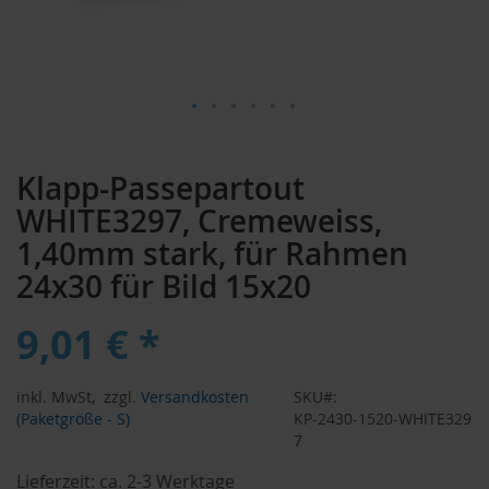
Zum
Anfang
Klapp-Passepartout
der
Bildergalerie
WHITE3297, Cremeweiss,
springen
1,40mm stark, für Rahmen
24x30 für Bild 15x20
9,01 € *
inkl. MwSt,
zzgl.
Versandkosten
SKU
(Paketgröße - S)
KP-2430-1520-WHITE329
7
Lieferzeit:
ca. 2-3 Werktage