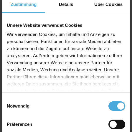
Zustimmung
Details
Über Cookies
Material: 100% Alphazellulose (
mehr Infos
)
Rückwand Spezifikation
Unsere Website verwendet Cookies
Stärke: 1,4mm
Wir verwenden Cookies, um Inhalte und Anzeigen zu
Farbe: weiß
personalisieren, Funktionen für soziale Medien anbieten
zu können und die Zugriffe auf unsere Website zu
Material: 100% Alphazellulose
analysieren. Außerdem geben wir Informationen zu Ihrer
Verwendung unserer Website an unsere Partner für
soziale Medien, Werbung und Analysen weiter. Unsere
Qualitativ hochwertiger Passepartoutkarton für
Partner führen diese Informationen möglicherweise mit
alle Fälle zu einem attraktiven Preis-Werte-
Verhältnis
weiteren Daten zusammen, die Sie ihnen bereitgestellt
haben oder die sie im Rahmen Ihrer Nutzung der Dienste
AlphaUVplus
- WhiteAlpha
gesammelt haben.
Die Serie „
WhiteAlpha
“ steht für einen hoch weißen
Einwilligungsauswahl
Notwendig
Basiskarton aus 100% Alphazellulose.
Über 200 Oberflächenfarben stehen zur Auswahl und
erhalten durch den weißen Schrägschnitt eine klare
Präferenzen
abgrenzende Optik.