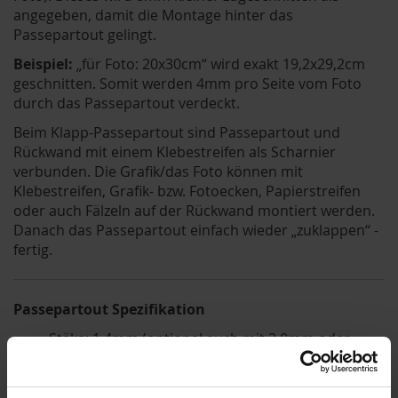
angegeben, damit die Montage hinter das
Passepartout gelingt.
Beispiel:
„für Foto: 20x30cm“ wird exakt 19,2x29,2cm
geschnitten. Somit werden 4mm pro Seite vom Foto
durch das Passepartout verdeckt.
Beim Klapp-Passepartout sind Passepartout und
Rückwand mit einem Klebestreifen als Scharnier
verbunden. Die Grafik/das Foto können mit
Klebestreifen, Grafik- bzw. Fotoecken, Papierstreifen
oder auch Fälzeln auf der Rückwand montiert werden.
Danach das Passepartout einfach wieder „zuklappen“ -
fertig.
Passepartout Spezifikation
Stäke: 1,4mm (optional auch mit 2,0mm oder
2,5mm Stärke erhältlich)
Kern: weiß