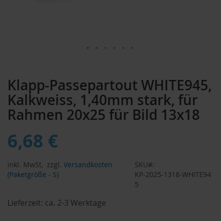
Zum
Anfang
Klapp-Passepartout WHITE945,
der
Bildergalerie
Kalkweiss, 1,40mm stark, für
springen
Rahmen 20x25 für Bild 13x18
6,68 €
inkl. MwSt,
zzgl.
Versandkosten
SKU
(Paketgröße - S)
KP-2025-1318-WHITE94
5
Lieferzeit:
ca. 2-3 Werktage