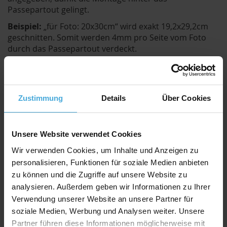
Passepartout gelingt.
Beispiel:
„für Foto: 20x30cm“ wird exakt 19,2x29,2cm
geschnitten. Somit werden 4mm pro Seite vom Foto
durch das Passepartout verdeckt.
Beim Klapp-Passepartout sind Passepartout und
Rückwand mit einem Klebestreifen als Scharnier
verbunden. Die Grafik/das Foto können mit
Klebestreifen, Grafik- bzw. Fotoecken, Papierstreifen
Zustimmung
Details
Über Cookies
oder auch Fälzeln auf der Rückwand montiert werden.
Danach das Passepartout einfach wieder „zuklappen“ -
fertig.
Unsere Website verwendet Cookies
Wir verwenden Cookies, um Inhalte und Anzeigen zu
personalisieren, Funktionen für soziale Medien anbieten
Passepartout Spezifikation
zu können und die Zugriffe auf unsere Website zu
Stäke: 1,4mm (optional auch mit 2,0mm oder
analysieren. Außerdem geben wir Informationen zu Ihrer
2,5mm Stärke erhältlich)
Verwendung unserer Website an unsere Partner für
Kern: weiß
soziale Medien, Werbung und Analysen weiter. Unsere
Partner führen diese Informationen möglicherweise mit