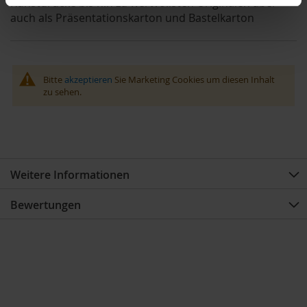
Kunstdrucke bis hin zu wertvollsten Originalen aber
auch als Präsentationskarton und Bastelkarton
Bitte
akzeptieren
Sie Marketing Cookies um diesen Inhalt
zu sehen.
Weitere Informationen
Bewertungen