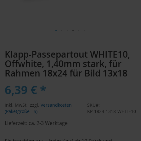
Zum
Anfang
Klapp-Passepartout WHITE10,
der
Bildergalerie
Offwhite, 1,40mm stark, für
springen
Rahmen 18x24 für Bild 13x18
6,39 € *
inkl. MwSt,
zzgl.
Versandkosten
SKU
(Paketgröße - S)
KP-1824-1318-WHITE10
Lieferzeit:
ca. 2-3 Werktage