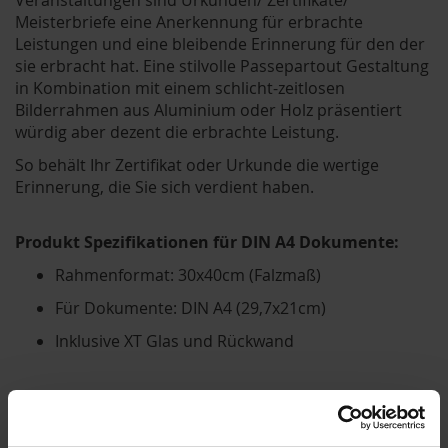
Meisterbriefe eine Anerkennung für erbrachte
Leistungen und eine bleibende Erinnerung für den der
sie erbracht hat. Eine stilvolle Passepartout Gestaltung
in Kombination mit einem schlicht-zeitlosen
Bilderrahmen aus Aluminium oder Holz präsentiert
würdig aber dezent die erbrachte Leistung.
So behält Ihr Zertifikat oder Urkunde die wertige
Erinnerung, die Sie sich verdient haben.
Produkt Spezifikationen für DIN A4 Dokumente:
Rahmenformat: 30x40cm (Falzmaß)
Für Dokumente: DIN A4 (29,7x21cm)
Inklusive XT Glas und Rückwand
Produkt Spezifikationen für DIN A3 Dokumente:
Rahmenformat: 40x50cm (Falzmaß)