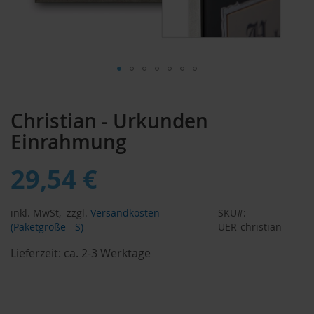
Zum
Anfang
Christian - Urkunden
der
Bildergalerie
Einrahmung
springen
29,54 €
inkl. MwSt,
zzgl.
Versandkosten
SKU
(Paketgröße - S)
UER-christian
Lieferzeit:
ca. 2-3 Werktage