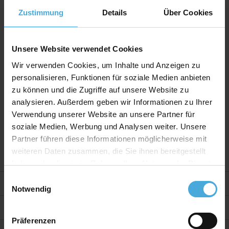
Zustimmung
Details
Über Cookies
Für Dokumente: DIN A3 (42x29,7cm)
Inklusive XT Glas und Rückwand
Unsere Website verwendet Cookies
Materialien:
Wir verwenden Cookies, um Inhalte und Anzeigen zu
Bilderrahmen: hochwertiges MDF - ummantelt
personalisieren, Funktionen für soziale Medien anbieten
zu können und die Zugriffe auf unsere Website zu
Passepartouts: Museumsqualität aus 100%
Alphazellulose
analysieren. Außerdem geben wir Informationen zu Ihrer
Verwendung unserer Website an unsere Partner für
soziale Medien, Werbung und Analysen weiter. Unsere
Die Einrahmung kann im Hoch-und Querformat
benutzt werden. Sie enthält vormontierte Aufhänger.
Partner führen diese Informationen möglicherweise mit
weiteren Daten zusammen, die Sie ihnen bereitgestellt
haben oder die sie im Rahmen Ihrer Nutzung der Dienste
gesammelt haben.
Einwilligungsauswahl
Weitere Informationen
Notwendig
Bewertungen
Präferenzen