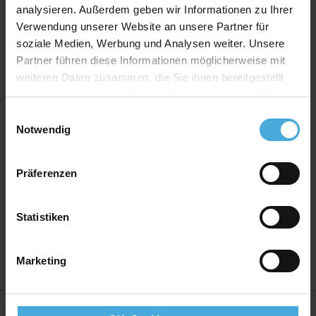
Print:
FineArt Giclée Digitaldruck auf EYEfine®
analysieren. Außerdem geben wir Informationen zu Ihrer
baryt
Verwendung unserer Website an unsere Partner für
soziale Medien, Werbung und Analysen weiter. Unsere
Bilderrahmen Material:
Massives MDF Holz mit
Partner führen diese Informationen möglicherweise mit
Premium Ummantelung
weiteren Daten zusammen, die Sie ihnen bereitgestellt
Bilderrahmen Bauart:
Wechselrahmen mit
haben oder die sie im Rahmen Ihrer Nutzung der Dienste
montierten Wechselklammern
gesammelt haben.
Einwilligungsauswahl
Rückwand:
Hartfaser Rückwand - 2,50 mm stark
Notwendig
Aufhänger:
Vormontierte Aufhänger
Verglasung:
Echtglas 2,5mm stark mit hohem UV-
Präferenzen
Schutz
Herstellerland:
Bilderrahmen aus deutscher
Statistiken
Produktion
Marketing
Weitere Informationen