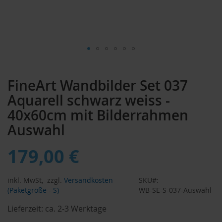
Zum
Anfang
FineArt Wandbilder Set 037
der
Bildergalerie
Aquarell schwarz weiss -
springen
40x60cm mit Bilderrahmen
Auswahl
179,00 €
inkl. MwSt,
zzgl.
Versandkosten
SKU
(Paketgröße - S)
WB-SE-S-037-Auswahl
Lieferzeit:
ca. 2-3 Werktage