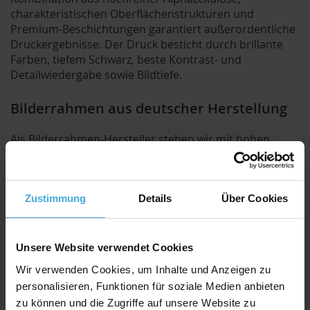
charakteristischen Oberflächenstrukturen und
Premium-Beschichtungen garantiert außerordentliche
Druckergebnisse. Der Druck besticht durch brillante
Farben, tiefem Schwarz, beste Kontrast- und
Detailwiedergabe sowie Bildtiefe.
Bilderrahmen aus deutscher Herstellung
Als Bilderrahmen-Hersteller stehen wir mit hohen
Produktionsstandards für das Qualitäts-Prädikat
"Made in Germany". Wir achten stets darauf, dass alle
Materialien aus nachwachsenden Rohstoffen bestehen.
Zustimmung
Details
Über Cookies
Alle Bilderrahmen und Fine Art Prints werden direkt bei
uns im Hause gefertigt und montiert.
Unsere Website verwendet Cookies
Produkt Spezifikationen
Wir verwenden Cookies, um Inhalte und Anzeigen zu
personalisieren, Funktionen für soziale Medien anbieten
Größe:
3 Wandbilder mit jeweils 40x60cm
zu können und die Zugriffe auf unsere Website zu