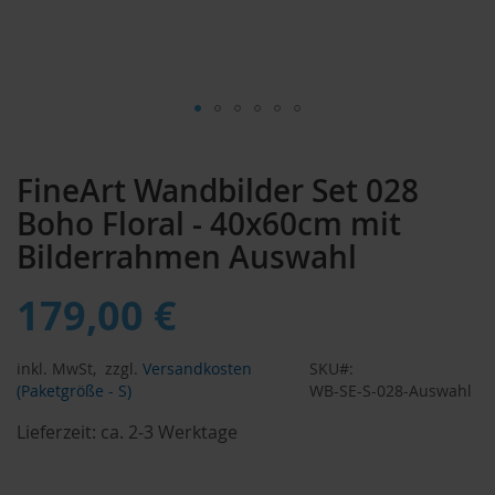
Zum
Anfang
FineArt Wandbilder Set 028
der
Bildergalerie
Boho Floral - 40x60cm mit
springen
Bilderrahmen Auswahl
179,00 €
inkl. MwSt,
zzgl.
Versandkosten
SKU
(Paketgröße - S)
WB-SE-S-028-Auswahl
Lieferzeit:
ca. 2-3 Werktage