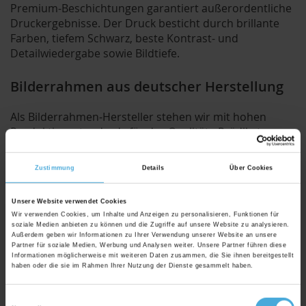
Premium-Beschichtungen garantiert außerordentliche
Druckergebnisse. Der Druck besticht durch brillante
Farben, tiefem Schwarz, beste Kontrast- und
Detailwiedergabe sowie Bildtiefe.
Bilderrahmen aus deutscher Herstellung
Als Bilderrahmen-Hersteller stehen wir mit hohen
Produktionsstandards für das Qualitäts-Prädikat
"Made in Germany". Wir achten stets darauf, dass alle
Materialien aus nachwachsenden Rohstoffen bestehen.
Zustimmung
Details
Über Cookies
Alle Bilderrahmen und Fine Art Prints werden direkt bei
uns im Hause gefertigt und montiert.
Unsere Website verwendet Cookies
Wir verwenden Cookies, um Inhalte und Anzeigen zu personalisieren, Funktionen für
soziale Medien anbieten zu können und die Zugriffe auf unsere Website zu analysieren.
Außerdem geben wir Informationen zu Ihrer Verwendung unserer Website an unsere
Produkt Spezifikationen
Partner für soziale Medien, Werbung und Analysen weiter. Unsere Partner führen diese
Informationen möglicherweise mit weiteren Daten zusammen, die Sie ihnen bereitgestellt
haben oder die sie im Rahmen Ihrer Nutzung der Dienste gesammelt haben.
Größe:
3 Wandbilder mit jeweils 40x60cm
Print:
FineArt Giclée Digitaldruck auf EYEfine®
Einwilligungsauswahl