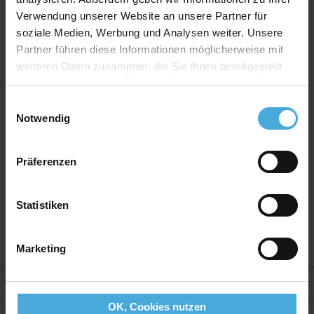
baryt
Verwendung unserer Website an unsere Partner für
Bilderrahmen Material:
Massives MDF Holz mit
soziale Medien, Werbung und Analysen weiter. Unsere
Premium Ummantelung
Partner führen diese Informationen möglicherweise mit
Bilderrahmen Bauart:
Wechselrahmen mit
weiteren Daten zusammen, die Sie ihnen bereitgestellt
montierten Wechselklammern
haben oder die sie im Rahmen Ihrer Nutzung der Dienste
gesammelt haben.
Rückwand:
Hartfaser Rückwand - 2,50 mm stark
Einwilligungsauswahl
Notwendig
Aufhänger:
Vormontierte Aufhänger
Verglasung:
Echtglas 2,5mm stark mit hohem UV-
Präferenzen
Schutz
Herstellerland:
Bilderrahmen aus deutscher
Produktion
Statistiken
Marketing
Weitere Informationen
OK, Cookies nutzen