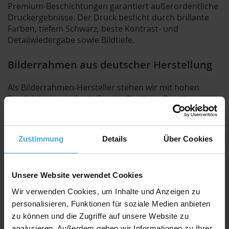
Premium-Beschichtungen garantiert außerordentliche
Druckergebnisse. Der Druck besticht durch brillante
Farben, tiefem Schwarz, beste Kontrast- und
Detailwiedergabe sowie Bildtiefe.
Bilderrahmen aus deutscher Herstellung
Als Bilderrahmen-Hersteller stehen wir mit hohen
Produktionsstandards für das Qualitäts-Prädikat
"Made in Germany". Wir achten stets darauf, dass alle
Materialien aus nachwachsenden Rohstoffen bestehen.
Alle Bilderrahmen und Fine Art Prints werden direkt bei
Zustimmung
Details
Über Cookies
uns im Hause gefertigt und montiert.
Unsere Website verwendet Cookies
Produkt Spezifikationen
Wir verwenden Cookies, um Inhalte und Anzeigen zu
Größe:
3 Wandbilder mit jeweils 40x60cm
personalisieren, Funktionen für soziale Medien anbieten
zu können und die Zugriffe auf unsere Website zu
Print:
FineArt Giclée Digitaldruck auf EYEfine®
analysieren. Außerdem geben wir Informationen zu Ihrer