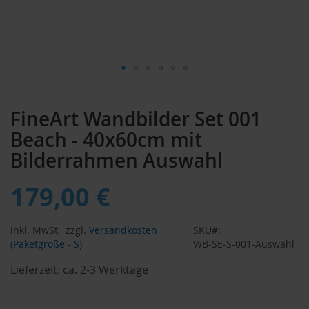
Zum
Anfang
FineArt Wandbilder Set 001
der
Bildergalerie
Beach - 40x60cm mit
springen
Bilderrahmen Auswahl
179,00 €
inkl. MwSt,
zzgl.
Versandkosten
SKU
(Paketgröße - S)
WB-SE-S-001-Auswahl
Lieferzeit:
ca. 2-3 Werktage