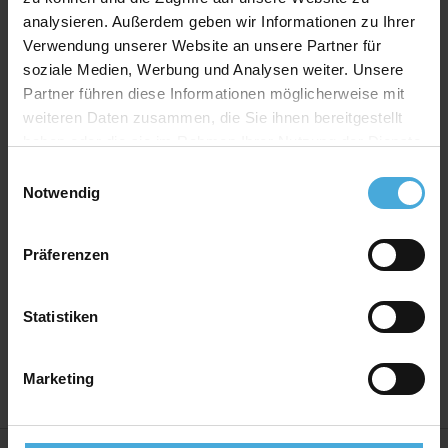
Produkt Spezifikationen
analysieren. Außerdem geben wir Informationen zu Ihrer
Verwendung unserer Website an unsere Partner für
Print:
FineArt Giclée Digitaldruck auf EYEfine®
soziale Medien, Werbung und Analysen weiter. Unsere
baryt
Partner führen diese Informationen möglicherweise mit
Bilderrahmen Material:
Massives MDF Holz mit
weiteren Daten zusammen, die Sie ihnen bereitgestellt
Premium Ummantelung
haben oder die sie im Rahmen Ihrer Nutzung der Dienste
Bilderrahmen Bauart:
Wechselrahmen mit
gesammelt haben.
Einwilligungsauswahl
montierten Wechselklammern
Notwendig
Rückwand:
Hartfaser Rückwand - 2,50 mm stark
Aufhänger:
Vormontierte Aufhänger
Präferenzen
Verglasung:
Echtglas 2,5mm stark mit hohem UV-
Schutz
Statistiken
Herstellerland:
Deutschland
Marketing