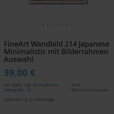
Zum
Anfang
FineArt Wandbild 214 Japanese
der
Bildergalerie
Minimalistic mit Bilderrahmen
springen
Auswahl
39,00 €
inkl. MwSt,
zzgl.
Versandkosten
SKU
(Paketgröße - S)
WB-SE-B-214-Auswahl
Lieferzeit:
ca. 2-3 Werktage