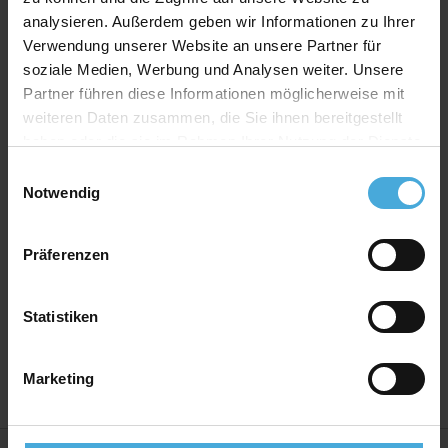
Produkt Spezifikationen
analysieren. Außerdem geben wir Informationen zu Ihrer
Verwendung unserer Website an unsere Partner für
Print:
FineArt Giclée Digitaldruck auf EYEfine®
soziale Medien, Werbung und Analysen weiter. Unsere
baryt
Partner führen diese Informationen möglicherweise mit
Bilderrahmen Material:
Massives MDF Holz mit
weiteren Daten zusammen, die Sie ihnen bereitgestellt
Premium Ummantelung
haben oder die sie im Rahmen Ihrer Nutzung der Dienste
Bilderrahmen Bauart:
Wechselrahmen mit
gesammelt haben.
Einwilligungsauswahl
montierten Wechselklammern
Notwendig
Rückwand:
Hartfaser Rückwand - 2,50 mm stark
Aufhänger:
Vormontierte Aufhänger
Präferenzen
Verglasung:
Echtglas 2,5mm stark mit hohem UV-
Schutz
Statistiken
Herstellerland:
Deutschland
Marketing