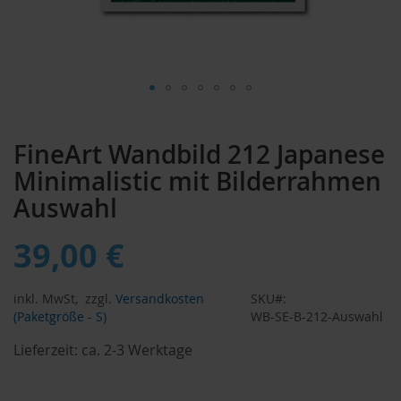
Zum
Anfang
FineArt Wandbild 212 Japanese
der
Bildergalerie
Minimalistic mit Bilderrahmen
springen
Auswahl
39,00 €
inkl. MwSt,
zzgl.
Versandkosten
SKU
(Paketgröße - S)
WB-SE-B-212-Auswahl
Lieferzeit:
ca. 2-3 Werktage