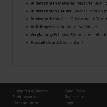
Bilderrahmen Material:
Massives MDF H
Bilderrahmen Bauart:
Wechselrahmen mi
Rückwand:
Hartfaser Rückwand - 2,50 mm
Aufhänger:
Vormontierte Aufhänger
Verglasung:
Echtglas 2,5mm stark mit ho
Herstellerland:
Deutschland
Einkaufen & Service
Mein Konto
Zahlungsarten
Registrieren
Versandinform
Login