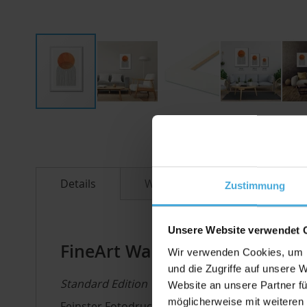
Zum
Anfang
der
Bildergalerie
springen
Details
Weitere Informationen
Zustimmung
Unsere Website verwendet 
FineArt Wandbild mit Bilder
Wir verwenden Cookies, um I
und die Zugriffe auf unsere 
Standard Edition
Website an unsere Partner fü
möglicherweise mit weiteren
Feinster Fotodruck in künstlerischer Perfekti