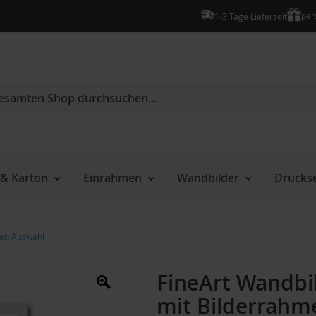
per
1-3 Tage Lieferzeit
e
& Karton
Einrahmen
Wandbilder
Druckse
men Auswahl
FineArt Wandbil
mit Bilderrahm