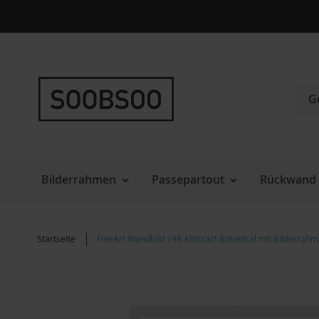
Direkt
zum
Inhalt
Such
Bilderrahmen
Passepartout
Rückwand 
Startseite
FineArt Wandbild 198 Abstract Botanical mit Bilderrah
Zum
Ende
der