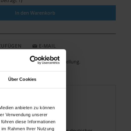
 beträgt
1
)
In den Warenkorb
NZUFÜGEN
E-MAIL
en direkt aus deutscher Herstellung.
Über Cookies
 Medien anbieten zu können
hrer Verwendung unserer
 führen diese Informationen
ie im Rahmen Ihrer Nutzung
zellulose und Bilderrahmen aus deutscher