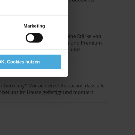
Marketing
fine®
baryt
Feinkarton besitzt eine Stärke von
stischen Oberflächenstrukturen und Premium-
tiefem Schwarz, beste Kontrast- und
OK, Cookies nutzen
n Germany". Wir achten stets darauf, dass alle
 bei uns im Hause gefertigt und montiert.