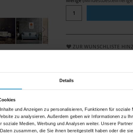
Menge
(
Mindestbestellmenge
ZUR WUNSCHLISTE HI
FineArt Prints und Bilderrahm
Bewertungen
Details
Cookies
rahmen
nhalte und Anzeigen zu personalisieren, Funktionen für soziale
Website zu analysieren. Außerdem geben wir Informationen zu I
r soziale Medien, Werbung und Analysen weiter. Unsere Partner
 Daten zusammen, die Sie ihnen bereitgestellt haben oder die s
on mit dem EYEfine® Fine Art Museumskarton aus 100% Alpha