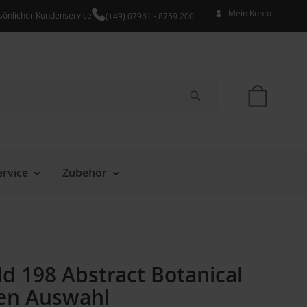
Mein Konto
sönlicher Kundenservice
(+49) 07961 - 8759 200
Mein W
Suche
rvice
Zubehör
d 198 Abstract Botanical
en Auswahl