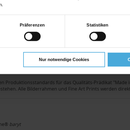
n.
eArt Print
Präferenzen
Statistiken
 mit hochwertigen und einzigartigen Eigenschaften. Der EYE
ie Kombination aus hochreiner Alphazellulose, charakteri
ckergebnisse. Der Druck besticht durch brillante Farben, 
Nur notwendige Cookies
Herstellung
en Produktionsstandards für das Qualitäts-Prädikat "Made i
ehen. Alle Bilderrahmen und Fine Art Prints werden direkt
fine®
baryt