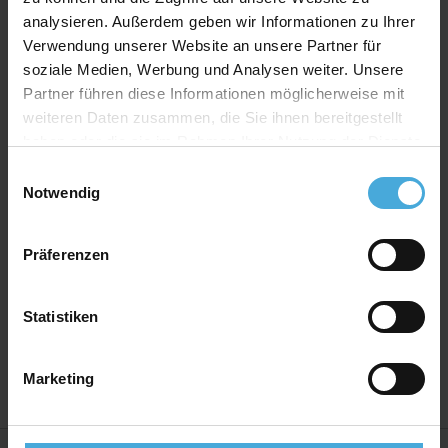
Produkt Spezifikationen
analysieren. Außerdem geben wir Informationen zu Ihrer
Verwendung unserer Website an unsere Partner für
Print:
FineArt Giclée Digitaldruck auf EYEfine®
soziale Medien, Werbung und Analysen weiter. Unsere
baryt
Partner führen diese Informationen möglicherweise mit
Bilderrahmen Material:
Massives MDF Holz mit
weiteren Daten zusammen, die Sie ihnen bereitgestellt
Premium Ummantelung
haben oder die sie im Rahmen Ihrer Nutzung der Dienste
Bilderrahmen Bauart:
Wechselrahmen mit
gesammelt haben.
Einwilligungsauswahl
montierten Wechselklammern
Notwendig
Rückwand:
Hartfaser Rückwand - 2,50 mm stark
Aufhänger:
Vormontierte Aufhänger
Präferenzen
Verglasung:
Echtglas 2,5mm stark mit hohem UV-
Schutz
Statistiken
Herstellerland:
Deutschland
Marketing