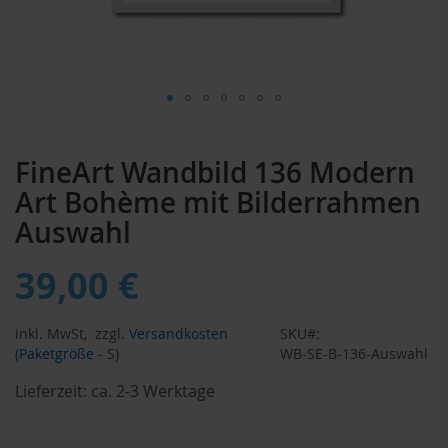
Zum
Anfang
FineArt Wandbild 136 Modern
der
Bildergalerie
Art Bohème mit Bilderrahmen
springen
Auswahl
39,00 €
inkl. MwSt,
zzgl.
Versandkosten
SKU
(Paketgröße - S)
WB-SE-B-136-Auswahl
Lieferzeit:
ca. 2-3 Werktage